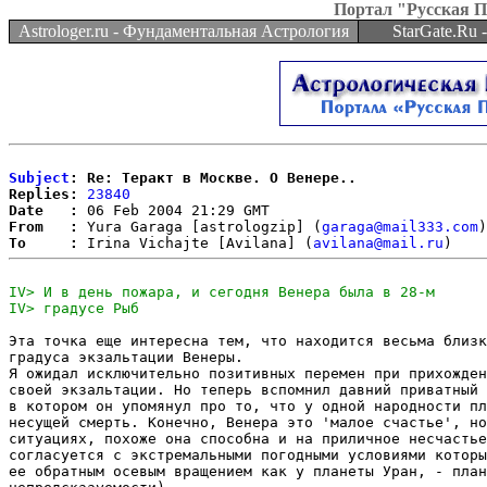
Портал "Русская 
Astrologer.ru - Фундаментальная Астрология
StarGate.Ru
Subject
: Re: Теракт в Москве. О Венере..
Replies:
23840
Date   :
From   :
 Yura Garaga [astrologzip] (
garaga@mail333.com
To     :
 Irina Vichajte [Avilana] (
avilana@mail.ru
Эта точка еще интересна тем, что находится весьма близк
градуса экзальтации Венеры.

Я ожидал исключительно позитивных перемен при прихожден
своей экзальтации. Но теперь вспомнил давний приватный 
в котором он упомянул про то, что у одной народности пл
несущей смерть. Конечно, Венера это 'малое счастье', но
ситуациях, похоже она способна и на приличное несчастье
согласуется с экстремальными погодными условиями которы
ее обратным осевым вращением как у планеты Уран, - план