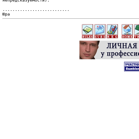
непредсказуемости).

...........................
