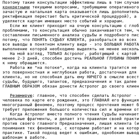
конкретными
 текущими вопросами, требующими оперативного
зачастую и натальная карта оказывается лишь дополнитель
ректификация перестает быть критической процедурой), а 
уделяется картам имевших место событий и хорарам.

   Если же клиент приходит на очную консультацию с глоб
проблемами, то консультация обычно заканчивается тем, ч
составлении письменного анализа судьбы и подробного пис
потому, что ПОНЯТЬ СУДЬБУ КЛИЕНТА, разобраться во всех 
все выводы в понятном клиенту виде - это БОЛЬШАЯ РАБОТА
выполнение которой необходимо выделять не менее несколь
   На мой взгляд, ТОЛЬКО Астролог, работающий с картой 
менее 2-3 дней, способен достичь РЕАЛЬНОЙ ГЛУБИНЫ ПОНИМ
к нему обращаются.

   Работа же "на потоке", когда на клиента тратится не 
это поверхностная и неглубокая работа, достаточная для 
клиента, но не способная дать ему НИЧЕГО в смысле всест
судьбы, будущего, талантов, предназначения и так далее 
ГЛАВНЫМ ОБРАЗОМ обязан донести Астролог до своего клиен
Резюмирую
: главное, что способен сделать Астролог - 
человека по карте его рождения, это ГЛАВНАЯ его функция
многогранный феномен, поэтому процесс прочтения может б
требует приложения большого количества сил и времени от
   Когда Астролог вместо полного чтения Судьбы начинает
отдельные фрагменты, и делает это правилом своей практи
против своего главного Предназначения, лишая клиента (и
понимания тех феноменов, с которыми работает и на котор
практике. Такой подход ведет к ошибкам, однобоким вывод
шаблонам в работе.
