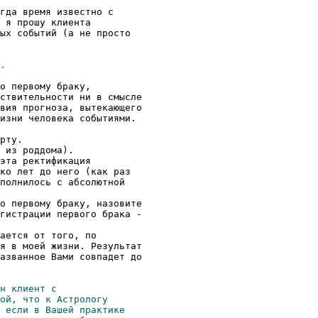
гда время известно с

 я прошу клиента

ых событий (а не просто

о первому браку,

ствительности ни в смысле

вия прогноза, вытекающего

изни человека событиями.

рту.

 из роддома).

эта ректификация

ко лет до него (как раз

полнилось с абсолютной

о первому браку, назовите

гистрации первого брака -

ается от того, по

я в моей жизни. Результат

азванное Вами совпадет до
