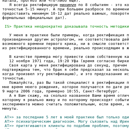
натала, прогноз или что-либо еще).

   Я всегда ректифицирую 
минимум
 по 8 событиям - это ко
точностью 5-15 минут. А при большем разбросе по времени
предоставить минимум 10-12 дат реально важных, поворотн
формальных официальных дат).

   У меня в практике были примеры, когда ректификация п
произведенная другим астрологом, не соответствовала дей
возможного времени первого крика, ни в смысле соответст
из ректифицированного времени, реально происходящим в ж
   В качестве примера могу привести свою собственную ка
   12 ноября 1971 года, 19:20 Уфа (время согласно бирке
   Своя карта у меня ректифицирована до секунд, причем 
подтверждена тем, что брак я себе предсказал за несколь
когда произвел эту ректификацию), и это предсказание ис
точностью.

   Пожалуйста, раз Вы такой специалист в ректификации п
мне время моего рождения, которое получается по дате ре
9 марта 2006 года, примерно 10:55, Санкт-Петербург.

   А я Вам скажу, на сколько названное Вами время отлич
которому я реально живу и по которому происходят событи
эксперимента можно считать положительным, если время, н
минуты.
