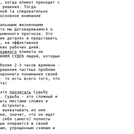
 решения. Тогда

ной (а следовательно

основное внимание

альными жизненными

то мы договариваемся о

ьменного прогноза. Это

ее деталях и представить

, на эффективное

ких рабочих дней.

каждого
 клиента не

АНИЯ СУДЕБ людей, которые

более 2-3 часов времени -

решения частных проблем

ороннего понимания своей

- то есть всего того, что

та!

это 
прочитать
 Судьбу

. Судьба - это сложный и

ыть местами сложен и

 Астролога.

 выхватывать из нее

ки, значит, что он идет

 себя самого) полноты

ые опирается в своей

ам, упрощенным схемам и
