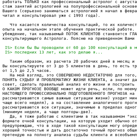
работать ТОЛЬКО как профессиональный астролог с августа
стаж занятий астрологией на полупрофессиональной основе
Вашего (серьезно заниматься астрологией я начал в февра
читал и консультировал уже с 1993 года).

   Что касается количества консультаций, то их количест
опыта на начальном этапе обучения практической работе. 
убеждение, так называемый ПОТОК КЛИЕНТОВ станвоится ГЛА
консультирующего Астролога. Поясню на приведенном Вами 
   Таким образом, из расчета 20 рабочих дней в месяц и 
Вы консультируете от 3 до 5 клиентов в день, то есть тр
от 1,5 до 2,5 часов.

   На мой взгляд, это СОВЕРШЕННО НЕДОСТАТОЧНО для того,
ПОНЯТЬ СУДЬБУ И ПРОБЛЕМАТИКУ ЖИЗНИ КЛИЕНТА, а значит да
совет, сделать правильный анализ его жизни и построить 
О КАКОМ ПРОГНОЗЕ ВООБЩЕ может идти речь, если, по моему
НАСТОЯЩЕГО ПРОФЕССИОНАЛЬНО ПОДГОТОВЛЕННОГО ПРОГНОЗА на 
рассматриваются самые важные ситуации жизни) уходит мин
чаще всего неделя), а на составление аналогичного прогн
рассматриваются все ситуации, значимые в пределах одног
(минимум неделя, а чаще полторы-две).

   Да, я тоже работаю с клиентами в так называемом "экс
формате очной консультации, на которую уходит обычно от
предупреждаю, что в ходе такой консультации могу опреде
хорошей точностью и дать достаточно точный прогноз обще
претендую на полноту анализа судьбы клиента и всеобъемл