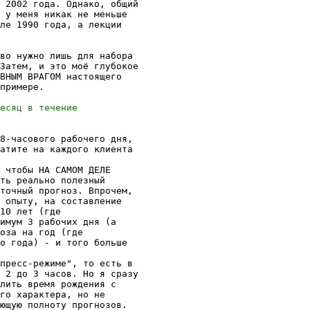
 2002 года. Однако, общий

 у меня никак не меньше

ле 1990 года, а лекции

во нужно лишь для набора

Затем, и это моё глубокое

ВНЫМ ВРАГОМ настоящего

примере.

8-часового рабочего дня,

атите на каждого клиента

 чтобы НА САМОМ ДЕЛЕ

ть реально полезный

точный прогноз. Впрочем,

 опыту, на составление

10 лет (где

имум 3 рабочих дня (а

оза на год (где

о года) - и того больше

пресс-режиме", то есть в

 2 до 3 часов. Но я сразу

лить время рождения с

го характера, но не

ющую полноту прогнозов.
