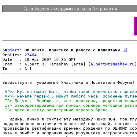
Astrologer.ru - Фундаментальная Астрология
Subject
: Об опыте, практике и работе с клиентами
Replies:
27464
Date   :
From   :
 Albert R. Timashev [arta] (
albert@timashev.ru
To     :
Здравствуйте, уважаемые Участники и Посетители Форума!

   Ирина, лично я считаю эту методику ПОРОЧНОЙ. Мое глу
подкрепленное опытом и многолетней практикой, состоит в
производить ректификацию времени рождения по 
ОДНОМУ
 соб
путь к ошибке и неправильному результату астрологическо