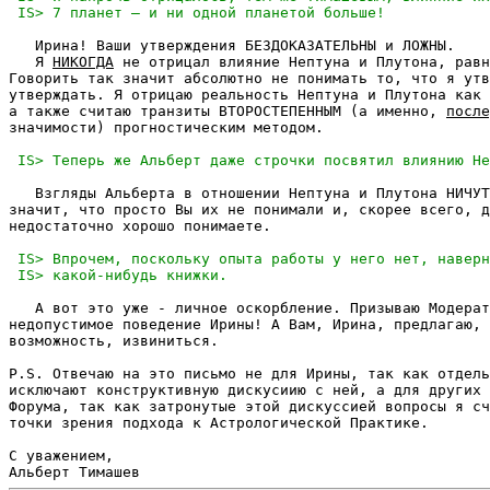
   Ирина! Ваши утверждения БЕЗДОКАЗАТЕЛЬНЫ и ЛОЖНЫ.

   Я 
НИКОГДА
 не отрицал влияние Нептуна и Плутона, равн
Говорить так значит абсолютно не понимать то, что я утв
утверждать. Я отрицаю реальность Нептуна и Плутона как 
а также считаю транзиты ВТОРОСТЕПЕННЫМ (а именно, 
после
значимости) прогностическим методом.

   Взгляды Альберта в отношении Нептуна и Плутона НИЧУТ
значит, что просто Вы их не понимали и, скорее всего, д
недостаточно хорошо понимаете.

   А вот это уже - личное оскорбление. Призываю Модерат
недопустимое поведение Ирины! А Вам, Ирина, предлагаю, 
возможность, извиниться.

P.S. Отвечаю на это письмо не для Ирины, так как отдель
исключают конструктивную дискусиию с ней, а для других 
Форума, так как затронутые этой дискуссией вопросы я сч
точки зрения подхода к Астрологической Практике.

С уважением,
