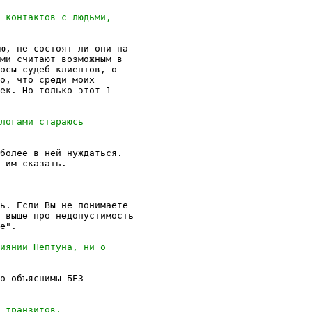
ю, не состоят ли они на

ми считают возможным в

осы судеб клиентов, о

о, что среди моих

ек. Но только этот 1

более в ней нуждаться.

 им сказать.

ь. Если Вы не понимаете

 выше про недопустимость

е".

о объяснимы БЕЗ
