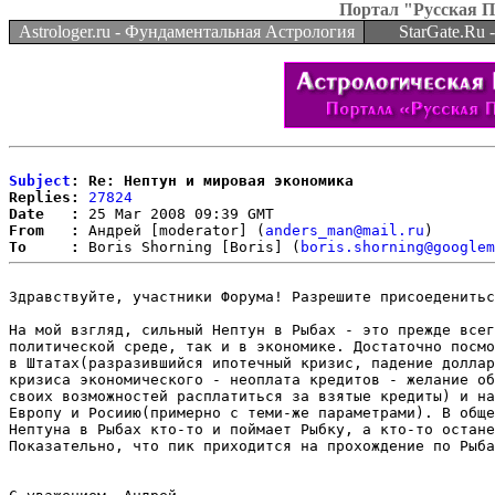
Портал "Русская 
Astrologer.ru - Фундаментальная Астрология
StarGate.Ru
Subject
: Re: Нептун и мировая экономика
Replies:
27824
Date   :
From   :
 Андрей [moderator] (
anders_man@mail.ru
To     :
 Boris Shorning [Boris] (
boris.shorning@googlem
Здравствуйте, участники Форума! Разрешите присоеденитьс
На мой взгляд, сильный Нептун в Рыбах - это прежде всег
политической среде, так и в экономике. Достаточно посмо
в Штатах(разразившийся ипотечный кризис, падение доллар
кризиса экономического - неоплата кредитов - желание об
своих возможностей расплатиться за взятые кредиты) и на
Европу и Росиию(примерно с теми-же параметрами). В обще
Нептуна в Рыбах кто-то и поймает Рыбку, а кто-то остане
Показательно, что пик приходится на прохождение по Рыба