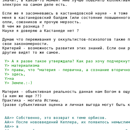
Значит, в какой-то момент мне лучше ПОВЕРИТЬ коллективн
электрон на самом деле есть.

Если же я засомневаюсь в кастанедовской науке - я тоже 
меня в кастанедовский балдеж (или состояние повышенного
олли, союзников и прочую мерзость.

В чем же разница ?

Науке я доверяю а Кастанеде нет ?

Думаю что переживания у оккультистов-психологов также п
свои закономерности. 

Критерий - возможность развития этих знаний. Если они р
другие видят то же самое.

Материя - объективная реальность данная нам Богом в ощу
(а кем же еще ??)

Практика - могила Истины.

(разве субъективная оценка и личная выгода могут быть к