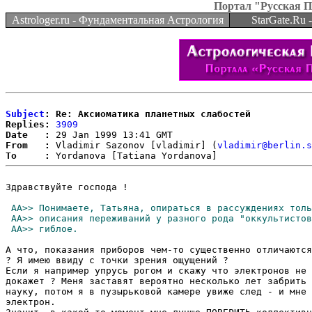
Портал "Русская 
Astrologer.ru - Фундаментальная Астрология
StarGate.Ru
Subject
: Re: Аксиоматика планетных слабостей
Replies:
3909
Date   :
From   :
 Vladimir Sazonov [vladimir] (
vladimir@berlin.s
To     :
Здравствуйте господа !

А что, показания приборов чем-то существенно отличаются
? Я имею ввиду с точки зрения ощущений ?

Если я например упрусь рогом и скажу что электронов не 
докажет ? Меня заставят вероятно несколько лет забрить 
науку, потом я в пузырьковой камере увиже след - и мне 
электрон.
