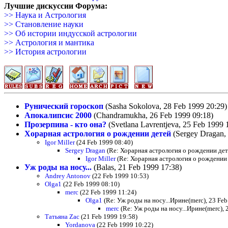
Лучшие дискуссии Форума:
>> Наука и Астрология
>> Становление науки
>> Об истории индусской астрологии
>> Астрология и мантика
>> История астрологии
Рунический гороскоп
(Sasha Sokolova, 28 Feb 1999 20:29)
Апокалипсис 2000
(Chandramukha, 26 Feb 1999 09:18)
Прозерпина - кто она?
(Svetlana Lavrentjeva, 25 Feb 1999 
Хорарная астрология о рождении детей
(Sergey Dragan, 
Igor Miller
(24 Feb 1999 08:40)
Sergey Dragan
(Re: Хорарная астрология о рождении дете
Igor Miller
(Re: Хорарная астрология о рождении 
Уж роды на носу...
(Balas, 21 Feb 1999 17:38)
Andrey Antonov
(22 Feb 1999 10:53)
Olga1
(22 Feb 1999 08:10)
merc
(22 Feb 1999 11:24)
Olga1
(Re: Уж роды на носу...Ирине(merc), 23 Feb
merc
(Re: Уж роды на носу...Ирине(merc), 
Татьяна Zac
(21 Feb 1999 19:58)
Yordanova
(22 Feb 1999 10:22)