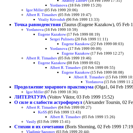
Anatoly Zaitsev
(18 Feb 1999 17:51)
Yordanova
(18 Feb 1999 15:20)
Igor Miller
(05 Feb 1999 20:06)
Albert R. Timashev
(05 Feb 1999 19:47)
Vitaliy Krivodub
(06 Feb 1999 13:33)
Точка равноденствия
(Taurus (Eugene Kazakow), 05 Feb 1
Yordanova
(16 Feb 1999 10:59)
Eugene Kazakow
(17 Feb 1999 08:19)
Sergei Pulinets
(20 Feb 1999 11:11)
Eugene Kazakow
(22 Feb 1999 08:03)
Yordanova
(17 Feb 1999 09:09)
Eugene Kazakow
(17 Feb 1999 12:27)
Albert R. Timashev
(05 Feb 1999 19:46)
Eugene Kazakow
(08 Feb 1999 09:02)
Albert R. Timashev
(10 Feb 1999 09:55)
Eugene Kazakow
(15 Feb 1999 08:08)
Albert R. Timashev
(15 Feb 1999 10
Yordanova
(15 Feb 1999 11:
Продолжение хорарного практикума
(Olga1, 04 Feb 1999
Igor Miller
(07 Feb 1999 18:36)
ЛИТЕРАТУРА
(Voitov Viktor, 03 Feb 1999 15:52)
О силе и слабости астроформул
(Alexander Toursin, 02 F
Albert R. Timashev
(04 Feb 1999 09:27)
KoSS
(05 Feb 1999 13:43)
Albert R. Timashev
(05 Feb 1999 15:26)
Vasily
(03 Feb 1999 15:41)
Стихии и их сочетания
(Boris Shorning, 02 Feb 1999 17:19
Vladimir Sazonov
(03 Feb 1999 20:44)