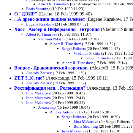
Albert R. Timashev
(Re: Альберт,ты не прав!, 20 Feb 1999
Boris Shorning
(19 Feb 1999 11:23)
О "ДЭИР"
(Елена, 18 Feb 1999 09:40)
...А древо жизни пышно зеленеет
(Eugene Kazakow, 17 Fe
Eugene Kazakow
(24 Feb 1999 07:52)
Хаос - Амбер и Информация - энтропия
(Vladimir Nikiti
Albert R. Timashev
(16 Feb 1999 11:07)
Vladimir Nikitin
(16 Feb 1999 12:30)
Albert R. Timashev
(17 Feb 1999 11:52)
Sergei Pulinets
(20 Feb 1999 11:17)
Vladimir Nikitin
(21 Feb 1999 13:12
Sergei Pulinets
(22 Feb 1999 
Albert R. Timashev
(17 Feb 1999 12:14)
Вопрос - Драконический гороскоп.
(AlexeyB, 15 Feb 1999
Anatoly Zaitsev
(17 Feb 1999 11:59)
ZET 5.10, где?
(Александр, 15 Feb 1999 10:11)
Anatoly Zaitsev
(15 Feb 1999 11:37)
Ректификация или... Релокация?
(Александр, 13 Feb 199
Irina Makarova
(20 Feb 1999 19:43)
Irina Makarova
(20 Feb 1999 12:41)
Irina Makarova
(14 Feb 1999 05:54)
Александр
(15 Feb 1999 10:04)
Andrey Antonov
(15 Feb 1999 15:38)
Sergei Pulinets
(20 Feb 1999 10:20)
Irina Makarova
(for Sergei Pulinets,
Boris Shorning
(20 Feb 1999 11:25)
Irina Makarova
(15 Feb 1999 19:19)