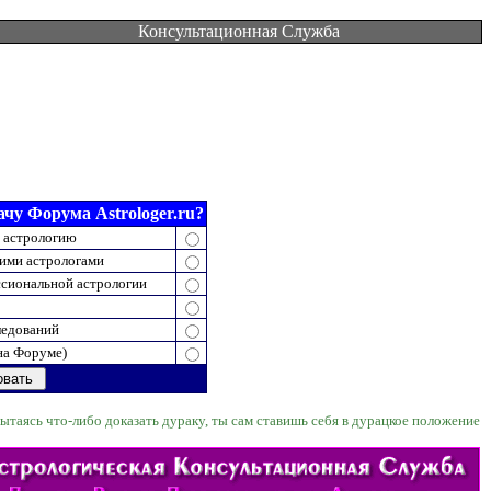
Консультационная Служба
чу Форума Astrologer.ru?
 астрологию
ими астрологами
сиональной астрологии
ледований
на Форуме)
ытаясь что-либо доказать дураку, ты сам ставишь себя в дурацкое положение