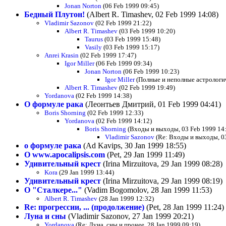
Jonan Norton
(06 Feb 1999 09:45)
Бедный Плутон!
(Albert R. Timashev, 02 Feb 1999 14:08)
Vladimir Sazonov
(02 Feb 1999 21:22)
Albert R. Timashev
(03 Feb 1999 10:20)
Taurus
(03 Feb 1999 15:48)
Vasily
(03 Feb 1999 15:17)
Anrei Krasin
(02 Feb 1999 17:47)
Igor Miller
(06 Feb 1999 09:34)
Jonan Norton
(06 Feb 1999 10:23)
Igor Miller
(Полные и неполные астрологич
Albert R. Timashev
(02 Feb 1999 19:49)
Yordanova
(02 Feb 1999 14:38)
О формуле рака
(Леонтьев Дмитрий, 01 Feb 1999 04:41)
Boris Shorning
(02 Feb 1999 12:33)
Yordanova
(02 Feb 1999 14:12)
Boris Shorning
(Входы и выходы, 03 Feb 1999 14
Vladimir Sazonov
(Re: Входы и выходы, 03
о формуле рака
(Ad Kavips, 30 Jan 1999 18:55)
О www.apocalipsis.com
(Pet, 29 Jan 1999 11:49)
Удивительный крест
(Irina Mirzuitova, 29 Jan 1999 08:28)
Kora
(29 Jan 1999 13:44)
Удивительный крест
(Irina Mirzuitova, 29 Jan 1999 08:19)
О "Сталкере..."
(Vadim Bogomolov, 28 Jan 1999 11:53)
Albert R. Timashev
(28 Jan 1999 12:32)
Re: прогрессии, ... (продолжение)
(Pet, 28 Jan 1999 11:24)
Луна и сны
(Vladimir Sazonov, 27 Jan 1999 20:21)
Yordanova
(Re: Луна, сны и прочее, 28 Jan 1999 09:19)