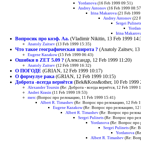
Yordanova
(16 Feb 1999 09:51)
Andrey Antonov
(16 Feb 1999 08:57
Irina Makarova
(21 Feb 1999
Andrey Antonov
(22 F
Sergei Pulinet
Yordan
Irina Makarov
Вопросик про коэф. Аа.
(Vladimir Nikitin, 13 Feb 1999 14:
Anatoly Zaitsev
(13 Feb 1999 15:35)
Что такое географическая широта ?
(Anatoly Zaitsev, 13
Eugene Kazakow
(15 Feb 1999 06:43)
Ошибки в ZET 5.09 ?
(Александр, 12 Feb 1999 11:20)
Anatoly Zaitsev
(12 Feb 1999 16:32)
О ПОГОДЕ
(GRIAN, 12 Feb 1999 10:17)
О формулуе рака
(GRIAN, 12 Feb 1999 10:15)
Доброта -всегда вернётся
(Bek&Koss&other, 10 Feb 1999 
Alexander Toursin
(Re: Доброта - всегда вернётся, 12 Feb 1999 
Andrei Krasin
(11 Feb 1999 19:53)
merc
(Вопрос про релокацию, 11 Feb 1999 15:41)
Albert R. Timashev
(Re: Вопрос про релокацию, 12 Feb 1
Eugene Kazakow
(Re: Вопрос про релокацию, 12 
Albert R. Timashev
(Re: Вопрос про релока
Sergei Pulinets
(Re: Вопрос про рел
Yordanova
(Re: Вопрос про 
Sergei Pulinets
(Re: В
Yordanova
(Re
Albert R. Timashev
(Re: Вопр