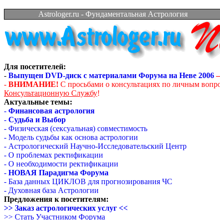
Astrologer.ru - Фундаментальная Астрология
Для посетителей:
-
Выпущен DVD-диск с материалами Форума на Неве 2006
–
-
ВНИМАНИЕ!
С просьбами о консультациях по личным вопр
Консультационную Службу
!
Актуальные темы:
-
Финансовая астрология
-
Судьба и Выбор
- Физическая (сексуальная) совместимость
- Модель судьбы как основа астрологии
- Астрологический Научно-Исследовательский Центр
- О проблемах ректификации
- О необходимости ректификации
-
НОВАЯ Парадигма Форума
- База данных ЦИКЛОВ для прогнозирования ЧС
- Духовная база Астрологии
Предложения к посетителям:
>> Заказ астрологических услуг <<
>> Стать Участником Форума