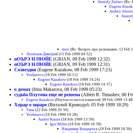
Anatoly Zaitsev
(Re: 
Eugene Kaza
Andrey Anton
Anatol
merc
(Re: Вопрос про релокацию, 12 Feb 1
Леонтьев Дмитрий
(11 Feb 1999 04:52)
нОЪРЭ Н ПЮЙЕ
(GRIAN, 09 Feb 1999 12:32)
нОЪРЭ Н ПЮЙЕ
(GRIAN, 09 Feb 1999 12:31)
Созвездия
(Eugene Kazakow, 08 Feb 1999 17:23)
Yordanova
(18 Feb 1999 10:11)
Eugene Kazakow
(18 Feb 1999 14:24)
Eugene Kazakow
(18 Feb 1999 14:37)
о домах
(Irina Makarova, 08 Feb 1999 05:23)
судьба Плутона еще не решена
(Albert R. Timashev, 06 Fe
Eugene Kazakow
(Плутон остается планетой, 09 Feb 1999 13:48
Хорар о хораре
(Виталий Криводуб, 05 Feb 1999 18:29)
Тина
(22 Feb 1999 20:50)
Yordanova
(16 Feb 1999 10:28)
Andrei Krasin
(18 Feb 1999 13:59)
Igor Miller
(18 Feb 1999 16:59)
Владимир Бондарчук
(18 Feb 1999 18:50)