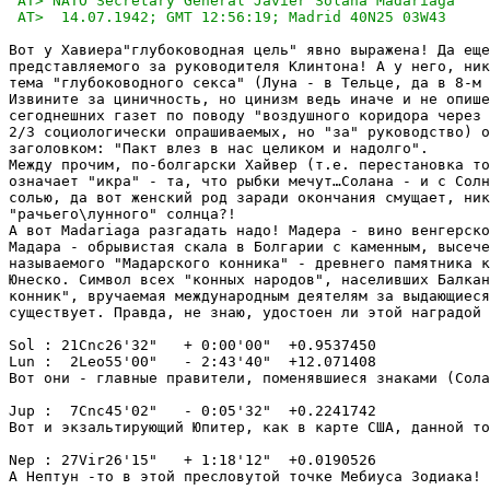
Вот у Хавиера"глубоководная цель" явно выражена! Да еще
представляемого за руководителя Клинтона! А у него, ник
тема "глубоководного секса" (Луна - в Тельце, да в 8-м 
Извините за циничность, но цинизм ведь иначе и не опише
сегоднешних газет по поводу "воздушного коридора через 
2/3 социологически опрашиваемых, но "за" руководство) о
заголовком: "Пакт влез в нас целиком и надолго". 

Между прочим, по-болгарски Хайвер (т.е. перестановка то
означает "икра" - та, что рыбки мечут…Солана - и с Солн
солью, да вот женский род заради окончания смущает, ник
"рачьего\лунного" солнца?!

А вот Madariaga разгадать надо! Мадера - вино венгерско
Мадара - обрывистая скала в Болгарии с каменным, высече
называемого "Мадарского конника" - древнего памятника к
Юнеско. Символ всех "конных народов", населивших Балкан
конник", вручаемая международным деятелям за выдающиеся
существует. Правда, не знаю, удостоен ли этой наградой 
Sol : 21Cnc26'32"   + 0:00'00"  +0.9537450

Lun :  2Leo55'00"   - 2:43'40"  +12.071408

Вот они - главные правители, поменявшиеся знаками (Сола
Jup :  7Cnc45'02"   - 0:05'32"  +0.2241742

Вот и экзальтирующий Юпитер, как в карте США, данной то
Nep : 27Vir26'15"   + 1:18'12"  +0.0190526

А Нептун -то в этой пресловутой точке Мебиуса Зодиака!
