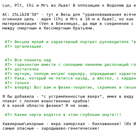
Lun, Plt, Chi и Mrs во Льве! В оппозиции к Водолею да е
АС: 25Lib28'50" - тут и Весы для "уравновешивания всяче
огненная цель - идея (Chi и Mrs в 10-м и Льве), но как 
материализация (Ven в Близнецах, да еще в соединении с 
между смертным и бессмертным братьями.

Я бы добавила - "с устремленностью вверх", имея в виду 
плакат с полком воинственных крабов!

А в какой области физики? Я не знаю.

Хавиерные\икорные - икра заморская - баклажанная! (Из И
самые опасные - зародышево-генетические!
