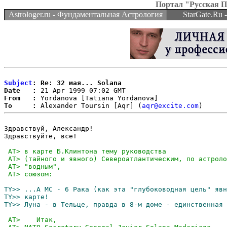
Портал "Русская 
Astrologer.ru - Фундаментальная Астрология
StarGate.Ru
Subject
: Re: 32 мая... Solana
Date   :
From   :
To     :
 Alexander Toursin [Aqr] (
aqr@excite.com
Здравствуй, Александр!

Здравствуйте, все!
