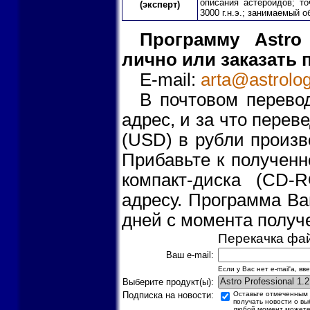
описания астероидов; т
(эксперт)
3000 г.н.э.; занимаемый о
Программу Astro 
лично или заказать 
E-mail:
arta@astrolog
В почтовом пеpево
адpес, и за что пеpе
(USD) в рубли произв
Прибавьте к полученн
компакт-диска (CD-
адресу. Программа Ва
дней с момента получе
Перекачка фа
Ваш e-mail:
Если у Вас нет e-mail'а, вв
Выберите продукт(ы):
Подписка на новости:
Оставьте отмеченным э
получать новости о вы
любой момент может