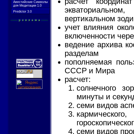
расчет координа
Авестийские Символы
для Медитации 1.0
экваториальном
Predictor 3.0
вертикальном зоди
учет влияния окол
включенности чере
ведение архива ко
разделам
пополняемая поль
СССР и Мира
расчет:
солнечного зор
минуты и секунд
семи видов асп
кармическог
гороскопическог
семи видов про