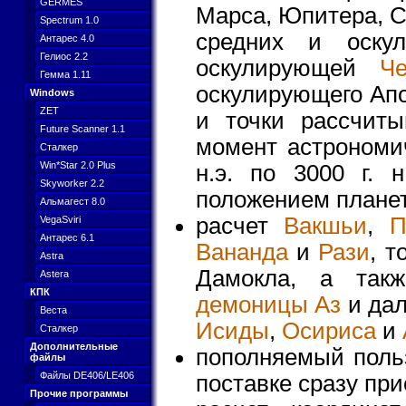
GERMES
Марса, Юпитера, Са
Spectrum 1.0
средних и оску
Антарес 4.0
Гелиос 2.2
оскулирующей
Че
Гемма 1.11
оскулирующего Апо
Windows
ZET
и точки рассчит
Future Scanner 1.1
момент астрономи
Сталкер
Win*Star 2.0 Plus
н.э. по 3000 г. 
Skyworker 2.2
положением планет
Альмагест 8.0
расчет
Вакшьи
,
П
VegaSviri
Антарес 6.1
Вананда
и
Рази
, т
Astra
Дамокла, а такж
Astera
КПК
демоницы Аз
и дал
Веста
Исиды
,
Осириса
и
Сталкер
Дополнительные
пополняемый польз
файлы
Файлы DE406/LE406
поставке сразу при
Прочие программы