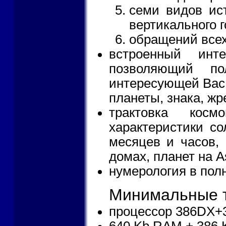
семи видов ис
вертикального 
обращений всех
встроенный инте
позволяющий п
интересующей Вас 
планеты, знака, жр
трактовка косм
характеристики со
месяцев и часов, 
домах, планет на As
нумерология в пол
Минимальные т
процессор 386DX+
640 Kb RAM + 386