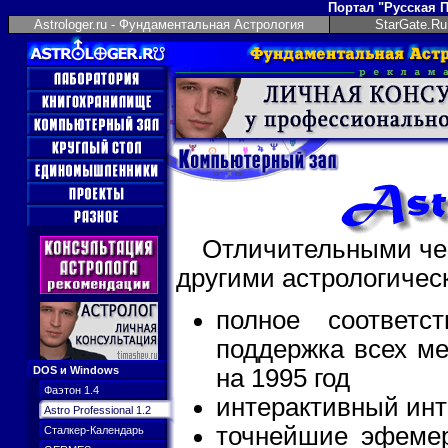
Портал "Русская 
Astrologer.ru - Фундаментальная Астрология
StarGate.Ru
Отличительными ч
другими астрологичес
полное соответс
поддержка всех м
DOS и Windows
на 1995 год
Фаэтон 1.4
интерактивный инт
Astro Professional 1.2
точнейшие эфемер
Сталкер-Календарь