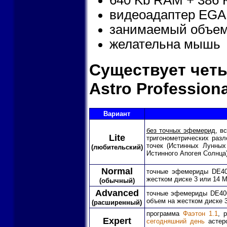
видеоадаптер EGA
занимаемый объем 
желательна мышь
Существует четы
Astro Professiona
Вариант
без точных эфемерид
, в
Lite
тригонометрических разл
точек (Истинных Лунны
(любительский)
Истинного Апогея Солнца
Normal
точные эфемериды DE406
жестком диске 3 или 14 M
(обычный)
Advanced
точные эфемериды DE406/
объем на жестком диске 3
(расширенный)
программа
Фаэтон 1.1
, 
Expert
сегодняшний день
астеро