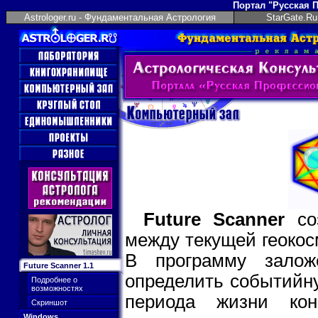
Портал "Русская 
Astrologer.ru - Фундаментальная Астрология
StarGate.Ru
Future Scanner
соз
между текущей геокос
В программу залож
Future Scanner 1.1
определить событийну
Подробнее о
возможностях
периода жизни кон
Скриншот
Windows