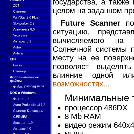
государства, а также
ZET
целом на заданном пр
Сталкер
Win*Star 2.0 Plus
Future Scanner
поз
Skyworker 2.2
Альмагест 8.0
ситуацию, предста
VegaSviri
вычисляемого на 
Антарес 6.1
Солнечной системы п
Astra
Astera
месту на ее поверхн
КПК
позволяет выделят
Веста
Сталкер
влияние одной ил
Дополнительные
файлы
возможностях...
Файлы DE406/LE406
DOS и Windows
Минимальные т
Фаэтон 1.4
Astro Professional 1.2
процессор 486DX
Сталкер-Календарь
8 Mb RAM
GERMES
видео режим 640x4
Spectrum 1.0
Антарес 4.0
мышь