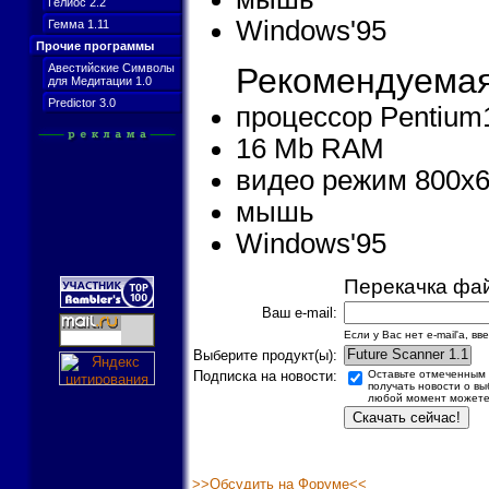
Гелиос 2.2
Windows'95
Гемма 1.11
Прочие программы
Рекомендуемая
Авестийские Символы
для Медитации 1.0
Predictor 3.0
процессор Pentium
16 Mb RAM
видео режим 800x6
мышь
Windows'95
Перекачка фа
Ваш e-mail:
Если у Вас нет e-mail'а, вв
Выберите продукт(ы):
Подписка на новости:
Оставьте отмеченным э
получать новости о вы
любой момент может
>>Обсудить на Форуме<<