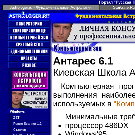
Портал "Русская 
Astrologer.ru - Фундаментальная Астрология
StarGate.Ru
Антарес 6.1
Киевская Школа А
Компьютерная прог
выполнения наиболее
используемых в
"Комп
Windows
Минимальные треб
ZET
процессор 486DX
Future Scanner 1.1
Сталкер
Windows'95