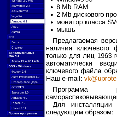
Win*Star 2.0 Plus
8 Mb RAM
Skyworker 2.2
Альмагест 8.0
2 Мb дискового пр
VegaSviri
монитор класса SV
Антарес 6.1
Astra
мышь
Astera
КПК
Предлагаемая верс
Веста
наличия ключевого 
Сталкер
Дополнительные
только для лиц 1963 
файлы
автоматически ввод
Файлы DE406/LE406
DOS и Windows
ключевого файла обр
Фаэтон 1.4
Наш e-mail:
vk@uprotel
Astro Professional 1.2
Сталкер-Календарь
GERMES
Программа 
Spectrum 1.0
самораспаковывающег
Антарес 4.0
Для инсталляции
Гелиос 2.2
Гемма 1.11
следующим образом:
Прочие программы