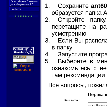
Авестийские Символы
Сохраните
ant60
для Медитации 1.0
Predictor 3.0
образуется папка A
Откройте папку
перетащите на ра
усмотрению
Если Вы распола
в папку
Запустите прогр
Выберите в ме
ознакомьтесь с е
там рекомендации
Все вопросы, пожел
Перекач
Ваш e-mail:
Если у Вас нет e