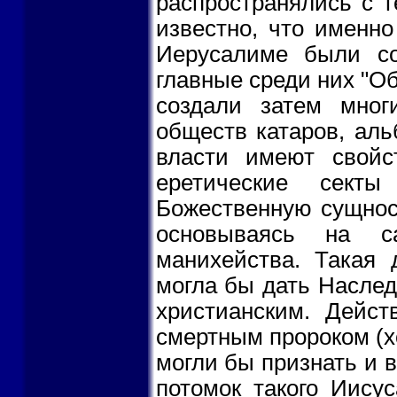
распространялись с т
известно, что именно
Иерусалиме были с
главные среди них "О
создали затем мно
обществ катаров, аль
власти имеют свойс
еретические сект
Божественную сущност
основываясь на с
манихейства. Такая 
могла бы дать Наслед
христианским. Дейст
смертным пророком (хо
могли бы признать и 
потомок такого Иису