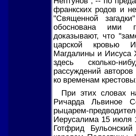
Нептунов", -- по пре
франкских родов и не
"Священной загадки"
обоснована ими г
доказывают, что "за
царской кровью И
Магдалины и Иисуса Х
здесь сколько-ни
рассуждений авторов
ко временам крестовы
При этих словах н
Ричарда Львиное С
рыцарем-предвод
Иерусалима 15 июля 1
Готфрид Бульонски