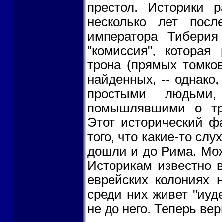
престол. Историки р
несколько лет пос
императора Тиберия
"комиссия", которая
трона (прямых томко
найденных, -- однако
простыми людьми,
помышлявшими о тро
Этот исторический ф
того, что какие-то сл
дошли и до Рима. Мож
Историкам известно в
еврейских колониях 
среди них живет "иуд
не до него. Теперь вер