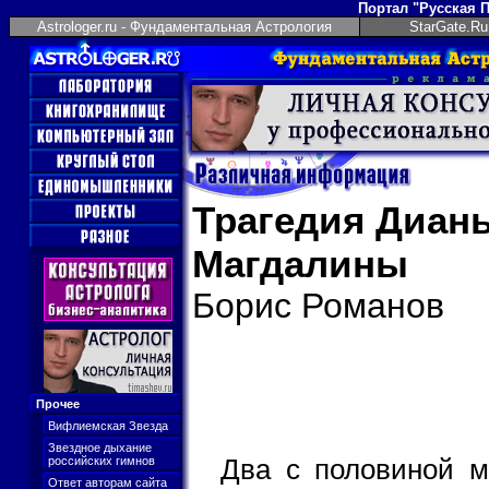
Портал "Русская 
Astrologer.ru - Фундаментальная Астрология
StarGate.Ru
Трагедия Диан
Магдалины
Борис Романов
Прочее
Вифлиемская Звезда
Звездное дыхание
Два с половиной м
российских гимнов
Ответ авторам сайта