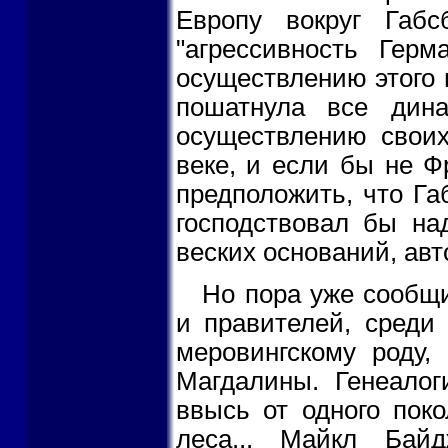
Европу вокруг Габс
"агрессивность Гер
осуществлению этого 
пошатнула все дина
осуществлению своих
веке, и если бы не Ф
предположить, что Га
господствовал бы на
веских оснований, авт
Но пора уже сообщи
и правителей, среди
меровингскому роду,
Магдалины. Генеалог
ввысь от одного пок
леса... Майкл Бай