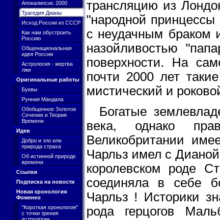
трансляцию из Лондо
Апокалипсис 2000
Трагедия Дианы
"народной принцессы 
Исход России из СССР
с неудачным браком и
Как нам обустроить
Россию
назойливостью "папа
Общенациональная
идея России
поверхности. На са
Астрология - жертва
лжи
почти 2000 лет такие
Оригинальные работы
мистический и роковой
Буквы
Рунная Мандала
Богатые землевлад
Обобщенное Золотое
Сечение и Теория
Времени
века, однако пра
Идеи
Великобритании име
Добро и зло или
природа страха
Чарльз имел с Дианой
Об истинной природе
времени
королевском роде С
Ссылки
соединяла в себе б
Подписка на новости
Новая хронология
Чарльз ! Историки зн
Фоменко
рода герцогов Маль
"Короткая хронология"
с точки зрения
астрологии