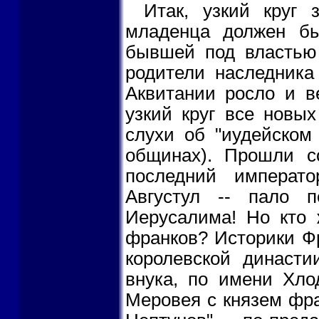
Итак, узкий круг 
младенца должен бы
бывшей под властью 
родители наследника
Аквитании росло и в
узкий круг все новых
слухи об "иудейском
общинах). Прошли с
последний императ
Августул -- пало 
Иерусалима! Но кто 
франков? Историки Фр
королевской династи
внука, по имени Хло
Меровея с князем фра