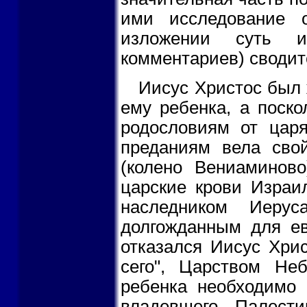
ими исследование 
изложении суть и
комментариев) сводит
Иисус Христос был 
ему ребенка, а поско
родословиям от цар
преданиям вела сво
(колено Вениаминово
царские крови Израи
наследником Иерус
долгожданным для ев
отказался Иисус Хрис
сего", Царством Не
ребенка необходимо 
владевшего Палест