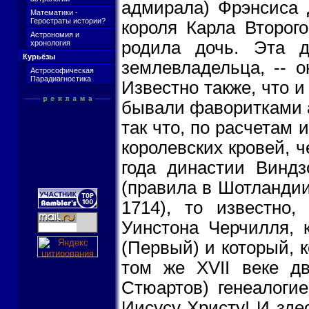
адмирала) Фрэнсиса 
Математики -
Геростраты истории?
короля Карла Второго
Астрономия и
родила дочь. Эта 
хронология
Курьёзы
землевладельца, -- 
Астрософическая
Парадиагностика
Известно также, что 
бывали фаворитками а
так что, по расчетам
королевских кровей, 
года династии Виндз
(правила в Шотландии 
1714), то известно
Уинстона Черчилля, 
(Первый) и который, 
том же XVII веке дв
Стюартов) генеалогие
Иисусу Христу! И зде