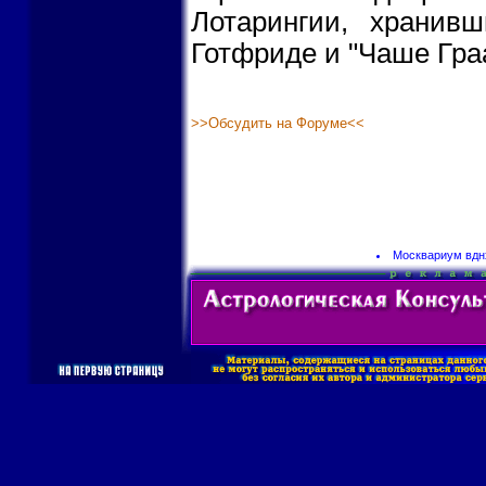
Лотарингии, хранив
Готфриде и "Чаше Граа
>>Обсудить на Форуме<<
Москвариум вдн