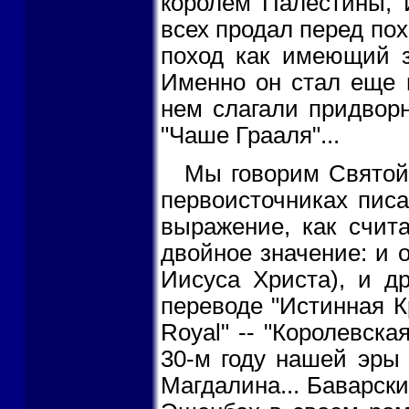
королем Палестины, 
всех продал перед по
поход как имеющий з
Именно он стал еще 
нем слагали придвор
"Чаше Грааля"...
Мы говорим Святой Г
первоисточниках писа
выражение, как счит
двойное значение: и 
Иисуса Христа), и др
переводе "Истинная К
Royal" -- "Королевска
30-м году нашей эры
Магдалина... Баварск