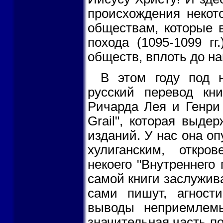
происхождения некот
обществам, которые в
похода (1095-1099 гг
обществ, вплоть до на
В этом году под 
русский перевод кни
Ричарда Лея и Генри 
Grail", которая выде
изданий. У нас она о
хулиганским, откро
некоего "Внутреннего
самой книги заслужива
сами пишут, агност
выводы неприемлемы
значительная часть п