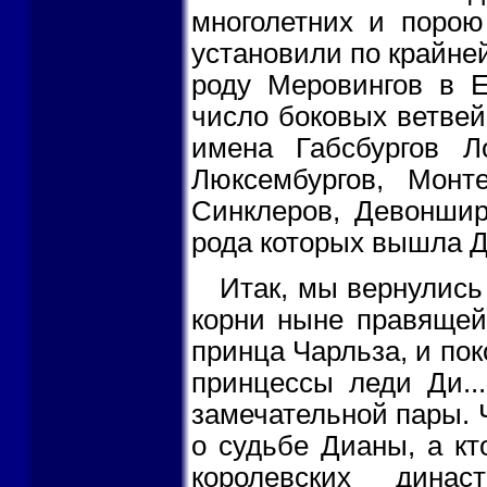
многолетних и порою
установили по крайне
роду Меровингов в Е
число боковых ветвей
имена Габсбургов Л
Люксембургов, Монт
Синклеров, Девоншир
рода которых вышла Д
Итак, мы вернулись
корни ныне правящей
принца Чарльза, и по
принцессы леди Ди..
замечательной пары. 
о судьбе Дианы, а кт
королевских дина