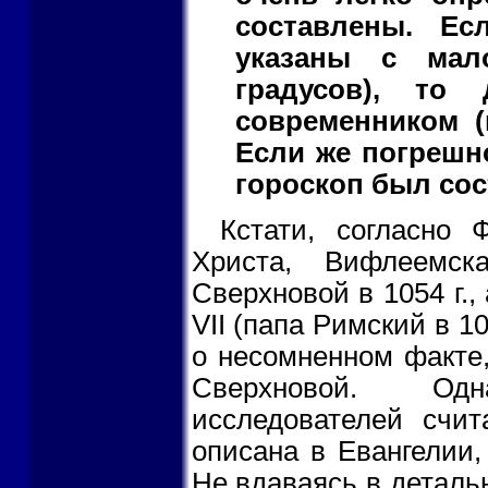
составлены. Ес
указаны с мал
градусов), то
современником (
Если же погрешно
гороскоп был сос
Кстати, согласно
Христа, Вифлеемск
Сверхновой в 1054 г.,
VII (папа Римский в 1
о несомненном факте
Сверхновой. Од
исследователей счит
описана в Евангелии,
Не вдаваясь в деталь