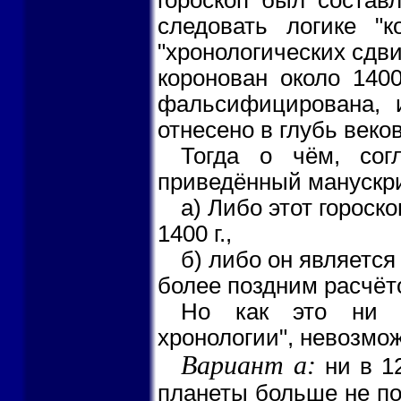
следовать логике "к
"хронологических сдв
коронован около 1400
фальсифицирована, 
отнесено в глубь веков
Тогда о чём, сог
приведённый манускр
а) Либо этот гороск
1400 г.,
б) либо он является
более поздним расчёто
Но как это ни п
хронологии", невозмож
Вариант а:
ни в 12
планеты больше не пов