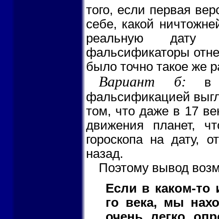
того, если первая ве
себе, какой ничтожне
реальную дату к
фальсификаторы отнес
было точно такое же 
Вариант б:
в с
фальсификацией выгля
том, что даже в 17 в
движения планет, ч
гороскопа на дату, 
назад.
Поэтому вывод возм
Если в каком-то 
го века, мы нах
очень легко опр