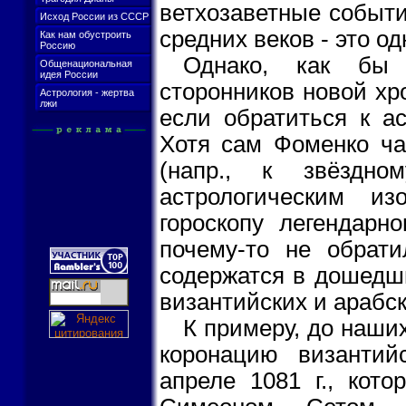
ветхозаветные событи
Исход России из СССР
средних веков - это од
Как нам обустроить
Россию
Однако, как бы 
Общенациональная
идея России
сторонников новой хр
Астрология - жертва
лжи
если обратиться к ас
Хотя сам Фоменко ча
(напр., к звёздно
астрологическим и
гороскопу легендарн
почему-то не обрати
содержатся в дошедши
византийских и арабск
К примеру, до наши
коронацию византий
апреле 1081 г., кот