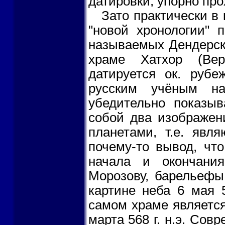
датировки, упорно про
Зато практически в
"новой хронологии" 
называемых Дендерск
храме Хатхор (Вер
датируется ок. рубе
русским учёным на
убедительно показыв
собой два изображен
планетами, т.е. явл
почему-то вывод, что
начала и окончания
Морозову, барельефы
картине неба 6 мая 5
самом храме является
марта 568 г. н.э. Со