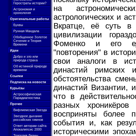
Геростраты истории?
на астрономичес
Астрономия и
хронология
астрологических и ас
Оригинальные работы
Вкратце, её суть в
Буквы
Рунная Мандала
цивилизации гораз
Обобщенное Золотое
Сечение и Теория
Фоменко и его ед
Времени
"повторения" в истор
Идеи
Добро и зло или
свои аналоги в ист
природа страха
Об истинной природе
династий римских и
времени
Ссылки
обстоятельства смен
Подписка на новости
династий Византии, и
Курьёзы
что в действительно
Астрософическая
Парадиагностика
разных хроникёров
Прочее
Вифлиемская Звезда
восприняты более п
Звездное дыхание
российских гимнов
события и, как резу
Ответ авторам сайта
историческими эпоха
Апокалипсис 2000
Трагедия Дианы