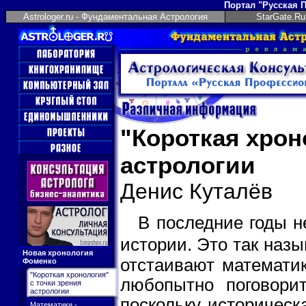
Портал "Русская 
Astrologer.ru - Фундаментальная Астрология
StarGate.Ru
"Короткая хрон
астрологии
Денис Куталёв
В последние годы н
истории. Это так наз
Новая хронология
отстаивают математик
Фоменко
"Короткая хронология"
любопытно поговорит
с точки зрения
астрологии
поскольку историческ
Математики -