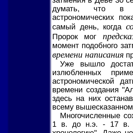
думать, что в А
астрономических пок
с
самый день, когда
предск
Пророк мог
момент подобного зат
времени написания
пр
Уже вышло достат
излюбленных прим
астрономической дат
времени создания "Ал
здесь на них останав
всему вышесказанном
Многочисленные со
1 в. до н.э. - 17 в.
хронологию". Даже н