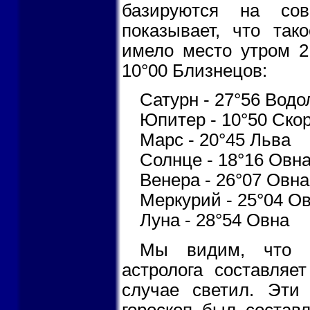
базируются на сов
показывает, что так
имело место утром 2 
10°00 Близнецов:
Сатурн - 27°56 Водо
Юпитер - 10°50 Ско
Марс - 20°45 Льва
Солнце - 18°16 Овн
Венера - 26°07 Овна
Меркурий - 25°04 О
Луна - 28°54 Овна
Мы видим, что по
астролога составляе
случае светил. Эти
гороскоп был составл