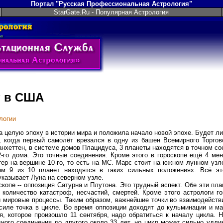
Портал "Русская Профессиональная Астрология"
StarGate.Ru - Популярная Астрология
т в США
логии
а целую эпоху в истории мира и положила начало новой эпохе. Будет ли
т, когда первый самолёт врезался в одну из башен Всемирного Торго
 Манхеттен, в системе домов Плацидуса, 3 планеты находятся в точном 
-го дома. Это точные соединения. Кроме этого в гороскопе ещё 4 мен
итер на вершине 10-го, то есть на МС. Марс стоит на южном лунном уз
ом 9 из 10 планет находятся в таких сильных положениях. Всё эт
указывает Луна на северном узле.
копе -- оппозиция Сатурна и Плутона. Это трудный аспект. Обе эти пла
 количество катастроф, несчастий, смертей. Кроме этого астрологи г
 мировые процессы. Таким образом, важнейшие точки во взаимодействи
 силе точка в цикле. Во время оппозиции доходят до кульминации и м
я, которое произошло 11 сентября, надо обратиться к началу цикла. 
ного соединения до другого около 33 лет, но цикл может сильно удли