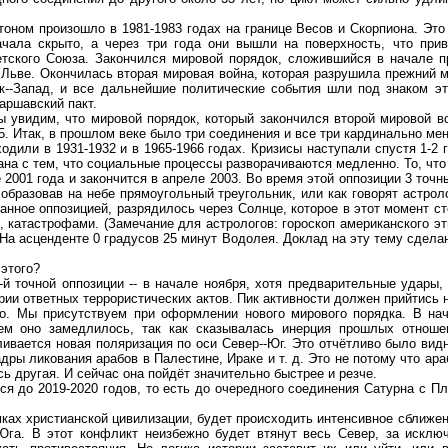
оном произошло в 1981-1983 годах на границе Весов и Скорпиона. Эт
чала скрыто, а через три года они вышли на поверхность, что прив
ветского Союза. Закончился мировой порядок, сложившийся в начале 
о Льве. Окончилась вторая мировая война, которая разрушила прежний 
к--Запад, и все дальнейшие политические события шли под знаком эт
аршавский пакт.
ы увидим, что мировой порядок, который закончился второй мировой 
. Итак, в прошлом веке было три соединения и все три кардинально ме
дили в 1931-1932 и в 1965-1966 годах. Кризисы наступали спустя 1-2 г
ана с тем, что социальные процессы разворачиваются медленно. То, чт
001 года и закончится в апреле 2003. Во время этой оппозиции 3 точных 
бразовав на небе прямоугольный треугольник, или как говорят астроло
нное оппозицией, разрядилось через Солнце, которое в этот момент ст
, катастрофами. (Замечание для астрологов: гороскоп американского э
a. На асценденте 0 градусов 25 минут Водолея. Доклад на эту тему сдел
этого?
-й точной оппозиции -- в начале ноября, хотя предварительные удары
рии ответных террористических актов. Пик активности должен прийтись н
ро. Мы присутствуем при оформлении нового мирового порядка. В нач
м оно замедлилось, так как сказывалась инерция прошлых отношен
вается новая поляризация по оси Север--Юг. Это отчётливо было видно
дры ликования арабов в Палестине, Ираке и т. д. Это не потому что ара
ь другая. И сейчас она пойдёт значительно быстрее и резче.
я до 2019-2020 годов, то есть до очередного соединения Сатурна с Пл
мках христианской цивилизации, будет происходить интенсивное сближен
га. В этот конфликт неизбежно будет втянут весь Север, за исключ