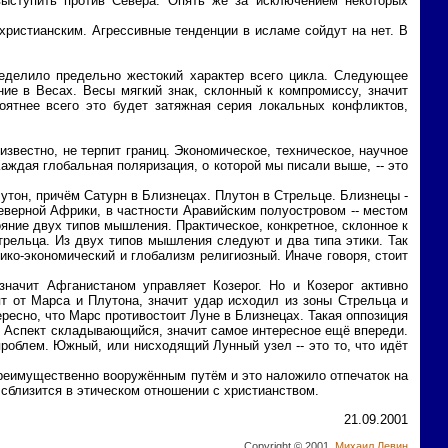
 выступить против Севера. Опять же за исключением некоторых
христианским. Агрессивные тенденции в исламе сойдут на нет. В
ределило предельно жестокий характер всего цикла. Следующее
ие в Весах. Весы мягкий знак, склонный к компромиссу, значит
оятнее всего это будет затяжная серия локальных конфликтов,
звестно, не терпит границ. Экономическое, техническое, научное
аждая глобальная поляризация, о которой мы писали выше, -- это
лутон, причём Сатурн в Близнецах. Плутон в Стрельце. Близнецы -
еверной Африки, в частности Аравийским полуостровом -- местом
яние двух типов мышления. Практическое, конкретное, склонное к
ельца. Из двух типов мышления следуют и два типа этики. Так
ико-экономический и глобализм религиозный. Иначе говоря, стоит
значит Афганистаном управляет Козерог. Но и Козерог активно
т от Марса и Плутона, значит удар исходил из зоны Стрельца и
ресно, что Марс противостоит Луне в Близнецах. Такая оппозиция
в. Аспект складывающийся, значит самое интересное ещё впереди.
облем. Южный, или нисходящий Лунный узел -- это то, что идёт
преимущественно вооружённым путём и это наложило отпечаток на
сблизится в этическом отношении с христианством.
21.09.2001
Copyright © 2001,
Михаил Левин