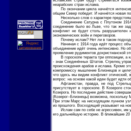
исламских стран будут стремиться избеж
неарабских стран ислама.
По окончании цикла начнётся интенси
общем Север победит. И начнётся новая по
Несколько слов о характере предстоя
Соединение Сатурна с Плутоном 1914
соединение было во Льве, что так же за
конфликт не будет столь разрушителен и
экономических войн и переговоров.
Почему ислам? Нет ли в таком подход
Начиная с 1914 года идёт процесс объ
объединение идёт очень интенсивно. Но об
проявление рудиментов дохристианской эти
В гороскопе теракта три оппозиции, а 
- знак Соединённых Штатов. Стрелец упра
происхождения арабов и ислама. Кроме это
компромиссу мышление Близнецов и целеу
что здесь мы видим конфликт этический, в
вопрос: на основе какой идеи будет идти 
Афганистан, правда, не под Стрельц
присутствует в гороскопе. В Козероге ст
Козерога. Но последнее действие совершае
(Козерог--Близнецы) возможна, поскольку 
При этом Марс на нисходящем лунном узле
из прошлого. Восходящий указывает на но
Ислам сам по себе не агрессивен, им
его дальнейшую историю. В ближайшие 20 