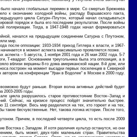
о было начало глобальных перемен в мире. Со смертью Брежнева
ело к окончанию холодной войны, распаду Варшавского пакта,
предыдущего цикла Сатурн--Плутон, который начал складываться
мировой порядок и была его последним результатом. После войны
ой поляризации. Тогда, в 1947-1948 годах начал формироваться
войной, начался на предыдущем соединении Сатурна с Плутоном,
няли мир.
ода после оппозиции: 1933-1934 приход Гитлера к власти, и 1967-
о начинается в момент аспекта максимально проявляется позже.
аспекта -- 5 августа, 1 ноября 2001 года и 26 мая 2002 года. 5-7
ги, Т-квадрат. Основанием треугольника была эта оппозиция, а в
ояло вблизи вершины 8-го дома американской нации. 8-й дом, или
тноса построен на момент высадки первых поселенцев в Северной
ан автором на конференции "Уран в Водолее" в Москве в 2000 году.
, возможно будут раньше. Вторая волна активных действий будет
а 2003-2005 годы.
але цикла разрушилось старое противостояние Восток--Запад и
ий. Сейчас, на кризисе процесс пойдёт значительно быстрее.
 11 сентября. Весь мир разделился на тех, кто горюет и на тех,
бы такие бесчувственные. Нет, такова логика истории. После того,
утоном. Причем, в последней четверти цикла, то есть после 2009
ие Востока с Западом. И хотя различия культур останутся, но они
ением, быть может, двух-трёх маленьких стран. Правительства