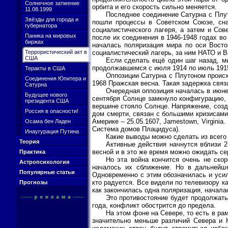
Солнечное затмение
орбита и его скорость сильно меняется.
11.08.1999
Последнее соединение Сатурна с Плут
Звёзды для города и
пошли процессы в Советском Союзе, сна
губернатора
социалистического лагеря, а затем и Со
Паника на мировых
после их соединения в 1946-1948 годах в
биржах
началась поляризация мира по оси Восто
Террористический акт в
социалистический лагерь, за ним НАТО и В
США
Если сделать ещё один шаг назад, м
продолжавшемся с июля 1914 по июль 1915
Теракты в США
Оппозиции Сатурна с Плутоном происхо
Соединения Юпитера и
1968 Пражская весна. Такая задержка связ
Сатурна
Очередная оппозиция началась в июне 2
Будущее нового
сентября Солнце замкнуло конфигурацию, о
президента США
вершине стояло Солнце. Напряжение, созда
Россия в опасности!
дом смерти, связан с большими кризисами
Америке -- 25.05.1607, Jamestown, Virgini
Осама бен Ладен
Система домов Плацидуса).
Инаугурация Путина
Какие выводы можно сделать из всего 
Теория
Активные действия начнутся вблизи 2
весной и в это же время можно ожидать се
Практика
Но эта война кончится очень не ско
Астропсихология
началось их сближение. Но в дальнейше
Популярные статьи
Одновременно с этим обозначилась и усили
кто радуется. Все видели по телевизору ка
Прогнозы
как закончилась одна поляризация, началас
Это противостояние будет продолжатьс
года, конфликт обострится до предела.
На этом фоне на Севере, то есть в ра
значительно меньше различий Севера и Ю