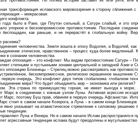
ать противостояния. Но логика истории заставит их или уйти, или
вная трансформация исламского мировоззрения в сторону сближения с 
ляризация -- межрасовая.
щего конфликта.
 года было в Раке, где Плутон сильный, а Сатурн слабый, и это оп
дало упорное и бескомпромиссное противостояние. Последнее соединен
 беспощаден, как раньше, и не перерастёт в глобальную войну. Вер
е расизма?
единения человечества. Земля вошла в эпоху Водолея, а Водолей, как и
ъединение этическое, нравственное -- процесс куда более медленный. К
ки в сознании человечества.
каждая оппозиция -- это конфликт. Мы видим противостояние Сатурн -- П
вляет степными и пустынными зонами центральной и западной Азии и С
го оппозицию Близнецы -- Стрелец можно рассматривать как противосто
стремлённое, бескомпромиссное, религиозно окрашенное мышление Стр
 первую очередь. Это конфликт двух типов глобализма: глобализм техн
объединение мира? Что будет объединять мир -- экономика или религия?
ом. Эта страна по преимуществу горная, не имеет выхода к морю, 
оит Марс в соединении с южным узлом Луны. Активная агрессия исходя
т Марс, поэтому Буш прав, обвиняя в первую очередь Афганистан. Инте
Марс стоит в самом начале Козерога, а Луна -- в самом конце Близнецо
 явно указывает на атавистическое стремление к силовому решению пр
вые тенденции.
 управляют Луна и Венера. Но в самом начале Ислам распространялся 
лет агрессивные тенденции ислама будут преодолены и мусульманство 