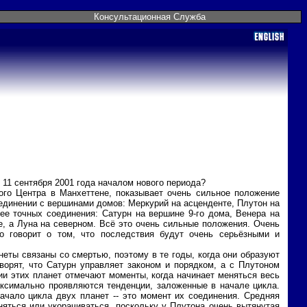
Консультационная Служба
 11 сентября 2001 года началом нового периода?
вого Центра в Манхеттене, показывает очень сильное положение
соединении с вершинами домов: Меркурий на асценденте, Плутон на
ее точных соединения: Сатурн на вершине 9-го дома, Венера на
ле, а Луна на северном. Всё это очень сильные положения. Очень
о говорит о том, что последствия будут очень серьёзными и
неты связаны со смертью, поэтому в те годы, когда они образуют
оворят, что Сатурн управляет законом и порядком, а с Плутоном
и этих планет отмечают моменты, когда начинает меняться весь
аксимально проявляются тенденции, заложенные в начале цикла.
Начало цикла двух планет -- это момент их соединения. Средняя
няться или укорачиваться, поскольку у Плутона очень вытянутая