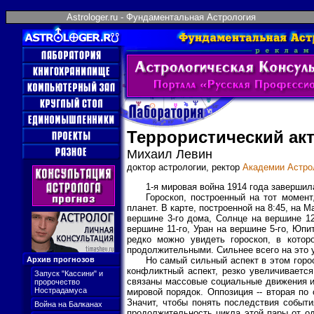
Astrologer.ru - Фундаментальная Астрология
Террористический ак
Михаил Левин
доктор астрологии, ректор
Академии Астро
1-я мировая война 1914 года завершил
Гороскоп, построенный на тот момен
планет. В карте, построенной на 8:45, на
вершине 3-го дома, Солнце на вершине 12
вершине 11-го, Уран на вершине 5-го, Юп
редко можно увидеть гороскоп, в котор
продолжительными. Сильнее всего на это 
Архив прогнозов
Но самый сильный аспект в этом горос
конфликтный аспект, резко увеличивается
Запуск "Кассини" и
связаны массовые социальные движения и
пророчество
Нострадамуса
мировой порядок. Оппозиция -- вторая по
Значит, чтобы понять последствия событи
Война на Балканах
продолжительность цикла этой пары от од