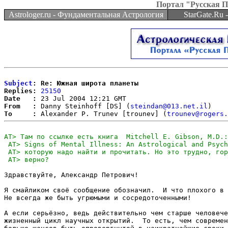
Портал "Русская 
Astrologer.ru - Фундаментальная Астрология
StarGate.Ru
Subject
: Re: Южная широта планеты
Replies:
25150
Date   :
From   :
 Danny Steinhoff [DS] (
steindan@013.net.il
To     :
 Alexander P. Trunev [trounev] (
trounev@rogers.
Здравствуйте, Александр Петрович!  

Я смайликом своё сообщение обозначил.  И что плохого в 
Не всегда же быть угрюмыми и сосредоточенными!

А если серьёзно, ведь действительно чем старше человече
жизненный цикл научных открытий.  То есть, чем современ