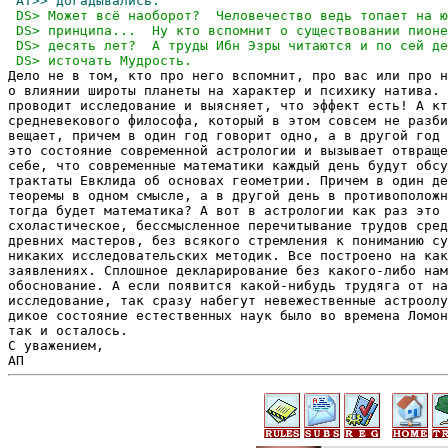
Дело не в том, кто про него вспомнит, про вас или про н
о влиянии широты планеты на характер и психику натива. 
проводит исследование и выясняет, что эффект есть! А кт
средневекового философа, который в этом совсем не разби
вещает, причем в один год говорит одно, а в другой год 
это состояние современной астрологии и вызывает отвраще
себе, что современные математики каждый день будут обсу
трактаты Евклида об основах геометрии. Причем в один де
теоремы в одном смысле, а в другой день в противоположн
тогда будет математика? А вот в астрологии как раз это 
схоластическое, бессмысленное перечитывание трудов сред
древних мастеров, без всякого стремления к пониманию су
никаких исследовательских методик. Все построено на как
заявлениях. Сплошное декларирование без какого-либо нам
обоснование. А если появится какой-нибудь трудяга от на
исследование, так сразу набегут невежественные астроолу
дикое состояние естественных наук было во времена Ломон
так и осталось.                  

С уважением,
