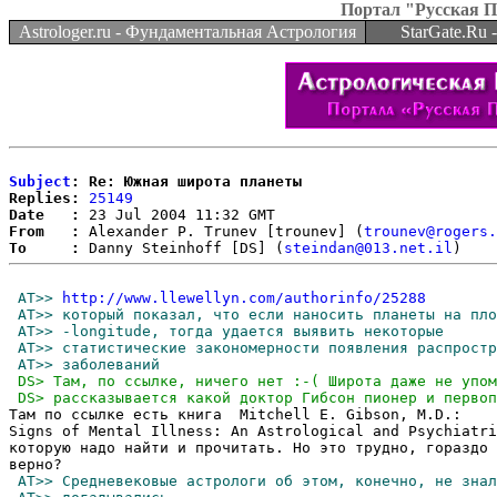
Портал "Русская 
Astrologer.ru - Фундаментальная Астрология
StarGate.Ru
Subject
: Re: Южная широта планеты
Replies:
25149
Date   :
From   :
 Alexander P. Trunev [trounev] (
trounev@rogers.
To     :
 Danny Steinhoff [DS] (
steindan@013.net.il
 AT>> 
http://www.llewellyn.com/authorinfo/25288
Там по ссылке есть книга  Mitchell E. Gibson, M.D.:

Signs of Mental Illness: An Astrological and Psychiatri
которую надо найти и прочитать. Но это трудно, гораздо 