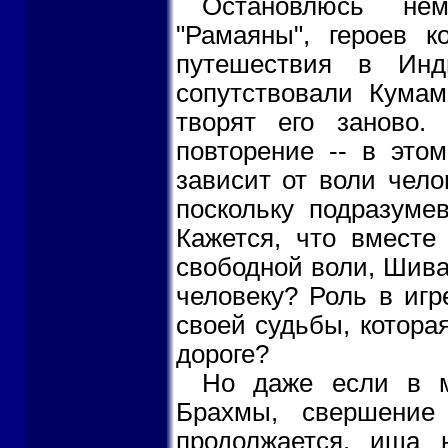
Остановлюсь нем
"Рамаяны", героев к
путешествия в Инд
сопутствовали Кума
творят его заново.
повторение -- в это
зависит от воли чело
поскольку подразуме
Кажется, что вмест
свободной воли, Шива 
человеку? Роль в игр
своей судьбы, котора
дороге?
Но даже если в м
Брахмы, свершение
продолжается, ища