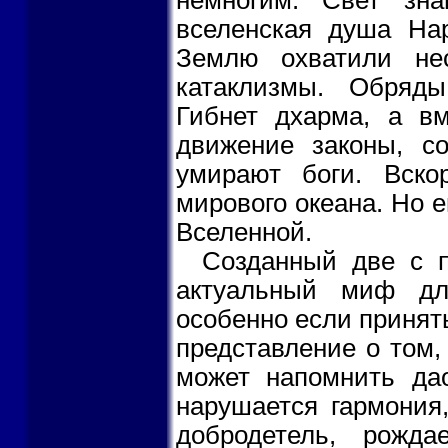
немногим. Свет зн
вселенская душа На
Землю охватили нес
катаклизмы. Обряд
Гибнет дхарма, а в
движение законы, с
умирают боги. Вско
мирового океана. Но 
Вселенной.
Созданный две с п
актуальный миф для
особенно если принять
представление о том,
может напомнить дао
нарушается гармония,
добродетель, рожд