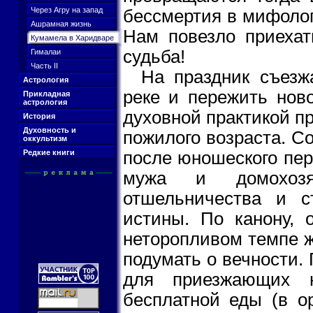
Через Агру на запад
бессмертия в мифолог
Ашрамная жизнь
Нам повезло приехат
Кумамела в Харидваре
судьба!
Гималаи
Часть II
На праздник съезж
Астрология
реке и пережить ново
Прикладная
астрология
духовной практикой п
История
Духовность и
пожилого возраста. С
оккультизм
Редкие книги
после юношеского пер
мужа и домохозя
отшельничества и с
истины. По канону, 
неторопливом темпе ж
подумать о вечности. 
для приезжающих 
бесплатной еды (в о