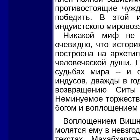
противостоящие чужд
победить. В этой 
индуистского мировозз
Никакой миф не д
очевидно, что истори
построена на архетип
человеческой души. П
судьбах мира -- и 
индусов, дважды в го
возвращению Ситы
Неминуемое торжеств
богом и воплощением 
Воплощением Вишну
молятся ему в невзгод
текстах Махабхара