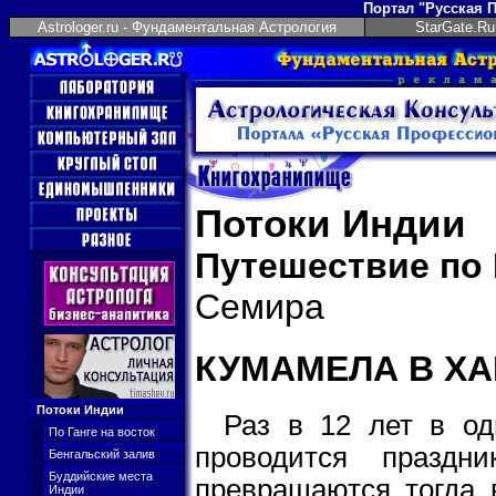
Портал "Русская 
Astrologer.ru - Фундаментальная Астрология
StarGate.Ru
Потоки Индии
Путешествие по
Семира
КУМАМЕЛА В Х
Потоки Индии
Раз в 12 лет в од
По Ганге на восток
проводится праздн
Бенгальский залив
Буддийские места
превращаются тогда в
Индии