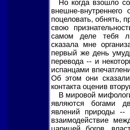
Но когда взошло со
внешне-внутреннего 
поцеловать, обнять, п
свою признательност
самом деле тебя лю
сказала мне организ
первый же день умудр
перевода -- и некото
испанцами впечатление
Об этом они сказали
контакта оценив втору
В мировой мифолог
являются богами д
явлений природы -- 
взаимодействие меж
царицей богов, влас