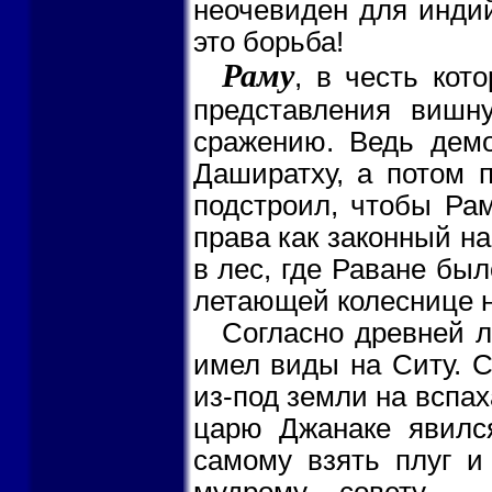
неочевиден для индий
это борьба!
Раму
, в честь кот
представления вишн
сражению. Ведь демо
Даширатху, а потом 
подстроил, чтобы Ра
права как законный н
в лес, где Раване был
летающей колеснице н
Согласно древней л
имел виды на Ситу. С
из-под земли на вспах
царю Джанаке явился
самому взять плуг и
мудрому совету -