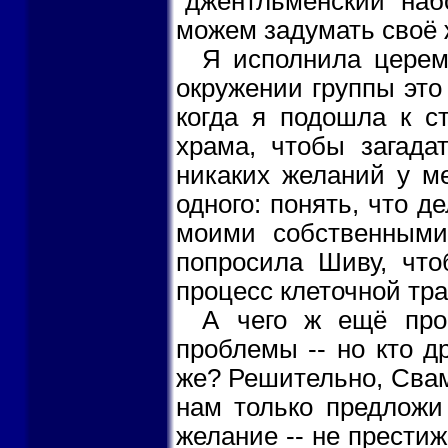
"джентльменский наб
можем задумать своё 
Я исполнила церем
окружении группы это
когда я подошла к с
храма, чтобы загада
никаких желаний у м
одного: понять, что д
моими собственным
попросила Шиву, что
процесс клеточной тр
А чего ж ещё про
проблемы -- но кто д
же? Решительно, Свам
нам только предложи
желание -- не прести