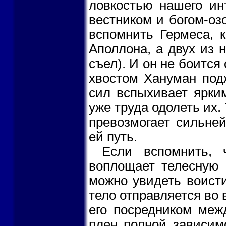
ловкостью нашего ин
вестником и богом-оз
вспомнить Гермеса, 
Аполлона, а двух из н
съел). И он не боится
хвостом Хануман под
сил вспыхивает ярким
уже труда одолеть их.
превозмогает сильней
ей путь.
Если вспомнить, 
воплощает телесную 
можно увидеть воист
тело отправляется во 
его посредником меж
плен полной зависимо