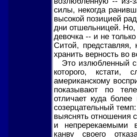
возлюбленную -- из-з
силы, некогда ранивш
высокой позицией рад
дни отшельницей. Но,
девочка -- и не тольк
Ситой, представляя, 
хранить верность во в
Это излюбленный сю
которого, кстати,
американскому воспр
показывают по теле
отличает куда более
созерцательный темп:
выяснять отношения с
и непререкаемыми в
канву своего отка