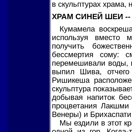
в скульптурах храма, 
ХРАМ СИНЕЙ ШЕИ --
Кумамела воскреша
используя вместо 
получить божестве
бессмертия сому: 
перемешивали воды, в
выпил Шива, отчего
Ришикеша расположе
скульптура показывае
добывая напиток бес
процветания Лакшми 
Венеры) и Брихаспати
Мы ездили в этот кр
одной из гор. Когда