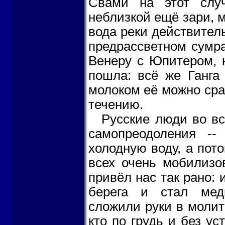
Свами на этот слу
неблизкой ещё зари, 
вода реки действитель
предрассветном сумра
Венеру с Юпитером, 
пошла: всё же Ганга 
молоком её можно срав
течению.
Русские люди во вс
самопреодоления --
холодную воду, а пот
всех очень мобилизо
привёл нас так рано: и
берега и стал мед
сложили руки в молит
кто по грудь и без у