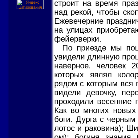
строит на время пра
над рекой, чтобы ско
Ежевечерние праздни
на улицах приобрета
фейерверки.
По приезде мы пош
увидели длинную проц
наверное, человек 2
которых являл коло
рядом с которым вся 
видели девочку, пер
проходили весенние 
Как во многих новых
боги. Дурга с черным
лотос и раковина); Ши
ом); богиня знания 