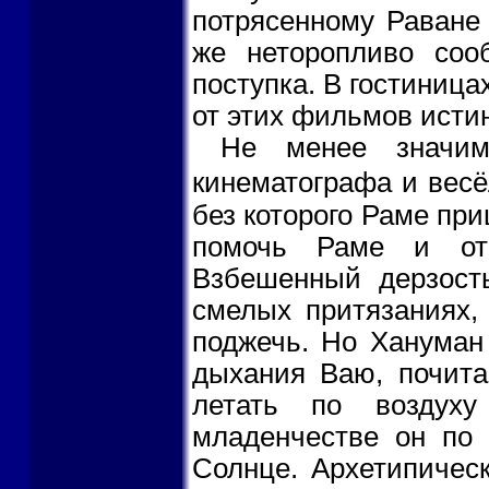
потрясенному Раване 
же неторопливо соо
поступка. В гостиница
от этих фильмов исти
Не менее значим
кинематографа и весё
без которого Раме пр
помочь Раме и от
Взбешенный дерзость
смелых притязаниях,
поджечь. Но Хануман 
дыхания Ваю, почита
летать по воздух
младенчестве он по 
Солнце. Архетипичес