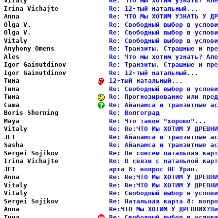
Vitaly                  
Re: Что мы хотим узнать? Але
Irina Vichajte          
Re: 12-тый натальный...     
Anna                    
Re: ЧТО Мы ХОТИМ УЗНАТЬ У ДР
Olga V.                 
Re: Свободный выбор в услови
Olga V.                 
Re: Свободный выбор в услови
Vitaly                  
Re: Свободный выбор в услови
Anyhony Omens           
Re: Транзиты. Страшные и пре
Ales                    
Re: Что мы хотим узнать? Але
Igor Gainutdinov        
Re: Транзиты. Страшные и пре
Igor Gainutdinov        
Re: 12-тый натальный...     
Тина                    
12-тый натальный...         
Тина                    
Re: Свободный выбор в услови
Тина                    
Re: Прогнозирование или пред
Саша                    
Re: Айанамса и транзитные ас
Boris Shorning          
Re: Волгоград               
Maya                    
Re: Что такое "хорошо"...   
Vitaly                  
Re: Re:ЧТО Мы ХОТИМ У ДРЕВНИ
JET                     
Re: Айанамса и транзитные ас
Sasha                   
Re: Айанамса и транзитные ас
Sergei Sojikov          
Re: Не совсем натальная карт
Irina Vichajte          
Re: В связи с натальной карт
JET                     
арта 8: вопрос НЕ Уран.     
Anna                    
Re: Re:ЧТО Мы ХОТИМ У ДРЕВНИ
Vitaly                  
Re: Re:ЧТО Мы ХОТИМ У ДРЕВНИ
Vitaly                  
Re: Свободный выбор в услови
Sergei Sojikov          
Re: Натальная карта 8: вопро
Anna                    
Re:ЧТО Мы ХОТИМ У ДРЕВНИХ?Ви
Тина                    
Re: Свободный выбор в услови