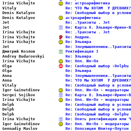
Irina Vichajte          
Re: астроарифметика         
Vitaly                  
Re: ЧТО Мы ХОТИМ  У ДРЕВНИХ?
Denis Kutalyov          
Re: Свободный выбор в услови
Denis Kutalyov          
астроарифметика             
Jet                     
Re: .Транзиты . Jet         
Jet                     
Re: Карта 8. Эльвире-Ирине-В
Irina Vichajte          
Re: .Транзиты . Jet         
Irina Vichajte          
Re: Андрею.                 
Irina Vichajte          
Re: Эльвира                 
Jet                     
Re: Злоумышленники..Транзиты
Дмитрий Козлов          
Ректификация 3              
Andrey Budarovskyi      
Re: Эльвира                 
Irina Vichajte          
Re: Опп. Юп-Пл              
Olga                    
Re: Свободный выбор -Delphu 
Olga                    
Re: Эльвира                 
Anna                    
Re: Злоумышленники..Транзиты
Anna                    
Re: ЧТО Мы ХОТИМ  У ДРЕВНИХ?
Vitaly                  
Re: Свободный выбор в услови
Igor Gainutdinov        
Re: Опп. Юп-Пл - модераторы 
Sergei Sojikov          
Re: Карта 8. Эльвире-Ирине-В
Irina Vichajte          
Re: Опп. Юп-Пл - модераторы 
Delph                   
Re: Свободный выбор в услови
Delph                   
Re: Свободный выбор в услови
Delph                   
Re: Свободный выбор -Delphu 
Irina Vichajte          
Re: Опять ректификация или Ч
Igor Gainutdinov        
Re: Опп. Юп-Пл - модераторы 
Gennadiy Maslov         
Re: Оппозиция Юпитер-Плутон 