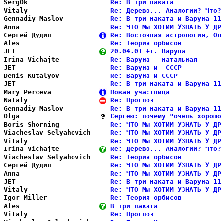
SergOk                  
Re: В три наката            
Vitaly                  
Re: Дерево... Аналогии? Что?
Gennadiy Maslov         
Re: В три наката и Варуна 11
Anna                    
Re: ЧТО Мы ХОТИМ УЗНАТЬ У ДР
Сергей Дудин            
Re: Восточная астрология, Ол
Ales                    
Re: Теория орбисов          
JET                     
20.04.01 +т. Варуна         
Irina Vichajte          
Re: Варуна   натальная      
JET                     
Re: Варуна и  СССР          
Denis Kutalyov          
Re: Варуна и СССР           
JET                     
Re: В три наката и Варуна 11
Mary Perceva            
Новая участница             
Nataly                  
Re: Прогноз                 
Gennadiy Maslov         
Re: В три наката и Варуна 11
Olga                    
Cергею: почему "очень хорошо
Boris Shorning          
Re: ЧТО Мы ХОТИМ УЗНАТЬ У ДР
Viacheslav Selyahovich  
Re: ЧТО Мы ХОТИМ УЗНАТЬ У ДР
Vitaly                  
Re: ЧТО Мы ХОТИМ УЗНАТЬ У ДР
Irina Vichajte          
Re: Дерево... Аналогии? Что?
Viacheslav Selyahovich  
Re: Теория орбисов          
Сергей Дудин            
Re: ЧТО Мы ХОТИМ УЗНАТЬ У ДР
Anna                    
Re: ЧТО Мы ХОТИМ УЗНАТЬ У ДР
JET                     
Re: В три наката и Варуна 11
Vitaly                  
Re: ЧТО Мы ХОТИМ УЗНАТЬ У ДР
Igor Miller             
Re: Теория орбисов          
Ales                    
В три наката                
Vitaly                  
Re: Прогноз                 