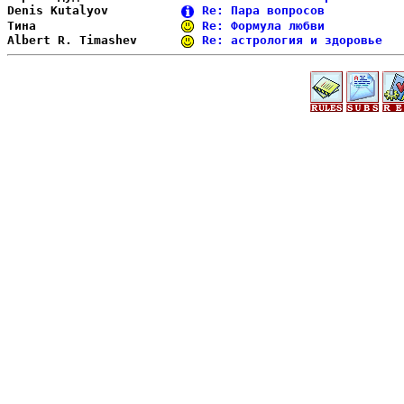
Denis Kutalyov          
Re: Пара вопросов           
Тина                    
Re: Формула любви           
Albert R. Timashev      
Re: астрология и здоровье   