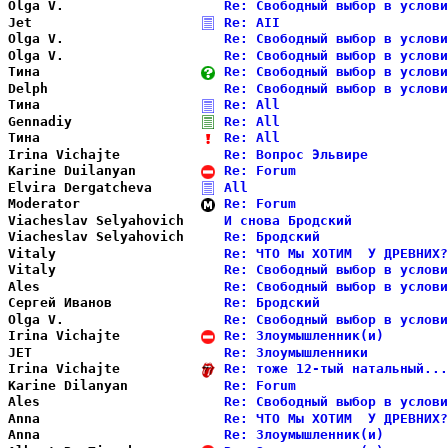
Olga V.                 
Re: Свободный выбор в услови
Jet                     
Re: AII                     
Olga V.                 
Re: Свободный выбор в услови
Olga V.                 
Re: Свободный выбор в услови
Тина                    
Re: Свободный выбор в услови
Delph                   
Re: Свободный выбор в услови
Тина                    
Re: All                     
Gennadiy                
Re: All                     
Тина                    
Re: All                     
Irina Vichajte          
Re: Вопрос Эльвире          
Karine Duilanyan        
Re: Forum                   
Elvira Dergatcheva      
All                         
Moderator               
Re: Forum                   
Viacheslav Selyahovich  
И снова Бродский            
Viacheslav Selyahovich  
Re: Бродский                
Vitaly                  
Re: ЧТО Мы ХОТИМ  У ДРЕВНИХ?
Vitaly                  
Re: Свободный выбор в услови
Ales                    
Re: Свободный выбор в услови
Сергей Иванов           
Re: Бродский                
Olga V.                 
Re: Свободный выбор в услови
Irina Vichajte          
Re: Злоумышленник(и)        
JET                     
Re: Злоумышленники          
Irina Vichajte          
Re: тоже 12-тый натальный...
Karine Dilanyan         
Re: Forum                   
Ales                    
Re: Свободный выбор в услови
Anna                    
Re: ЧТО Мы ХОТИМ  У ДРЕВНИХ?
Anna                    
Re: Злоумышленник(и)        