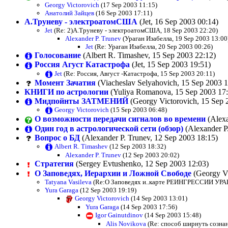
Georgy Victorovich
(17 Sep 2003 11:15)
Анатолий Зайцев
(16 Sep 2003 17:11)
А.Труневу - электроатомСША
(Jet, 16 Sep 2003 00:14)
Jet
(Re: 2)А.Труневу - электроатомСША, 18 Sep 2003 22:20)
Alexander P. Trunev
(Ураган Изабелла, 19 Sep 2003 13:00
Jet
(Re: Ураган Изабелла, 20 Sep 2003 00:26)
Голосование
(Albert R. Timashev, 15 Sep 2003 22:12)
Россия Агуст Катастрофа
(Jet, 15 Sep 2003 19:51)
Jet
(Re: Россия, Август -Катастрофа, 15 Sep 2003 20:11)
Момент Зачатия
(Viacheslav Selyahovich, 15 Sep 2003 1
КНИГИ по астрологии
(Yuliya Romanova, 15 Sep 2003 17:
Мидпойнты ЗАТМЕНИЙ
(Georgy Victorovich, 15 Sep 
Georgy Victorovich
(15 Sep 2003 06:48)
О возможности передачи сигналов во времени
(Alexa
Один год в астрологической сети (обзор)
(Alexander P
Вопрос о БД
(Alexander P. Trunev, 12 Sep 2003 18:15)
Albert R. Timashev
(12 Sep 2003 18:32)
Alexander P. Trunev
(12 Sep 2003 20:02)
Стратегия
(Sergey Evtushenko, 12 Sep 2003 12:03)
О Заповедях, Иерархии и Ложной Свободе
(Georgy Vi
Tatyana Vasileva
(Re:О Заповедях и..карте РЕИНГРЕССИИ УРА
Yura Garaga
(12 Sep 2003 19:19)
Georgy Victorovich
(14 Sep 2003 13:01)
Yura Garaga
(14 Sep 2003 17:56)
Igor Gainutdinov
(14 Sep 2003 15:48)
Alis Novikova
(Re: способ ширнуть сознани