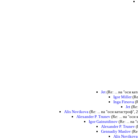
Jet
(Re: ... на "оси к
Igor Miller
(Re
Inga Firsova
(R
Jet
(Re:
Alis Novikova
(Re: ... на "оси катастроф",
Alexander P. Trunev
(Re: ... на "оси
Igor Gainutdinov
(Re: ... на
Alexander P. Trunev
(
Gennadiy Maslov
(Re:
Alis Novikova