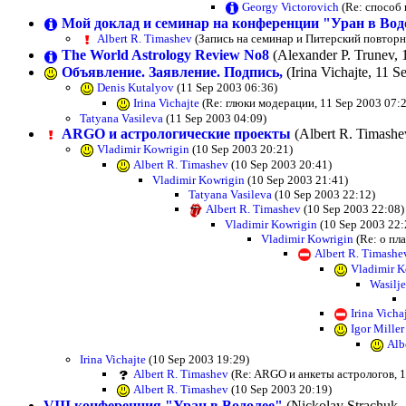
Georgy Victorovich
(Re: способ 
Мой доклад и семинар на конференции "Уран в Вод
Albert R. Timashev
(Запись на семинар и Питерский повторн
The World Astrology Review No8
(Alexander P. Trunev, 
Объявление. Заявление. Подпись,
(Irina Vichajte, 11 S
Denis Kutalyov
(11 Sep 2003 06:36)
Irina Vichajte
(Re: глюки модерации, 11 Sep 2003 07:2
Tatyana Vasileva
(11 Sep 2003 04:09)
ARGO и астрологические проекты
(Albert R. Timashe
Vladimir Kowrigin
(10 Sep 2003 20:21)
Albert R. Timashev
(10 Sep 2003 20:41)
Vladimir Kowrigin
(10 Sep 2003 21:41)
Tatyana Vasileva
(10 Sep 2003 22:12)
Albert R. Timashev
(10 Sep 2003 22:08)
Vladimir Kowrigin
(10 Sep 2003 22:
Vladimir Kowrigin
(Re: о пла
Albert R. Timashe
Vladimir K
Wasilj
Irina Vicha
Igor Miller
Alb
Irina Vichajte
(10 Sep 2003 19:29)
Albert R. Timashev
(Re: ARGO и анкеты астрологов, 1
Albert R. Timashev
(10 Sep 2003 20:19)
VIII конференция "Уран в Водолее"
(Nickolay Strachuk,