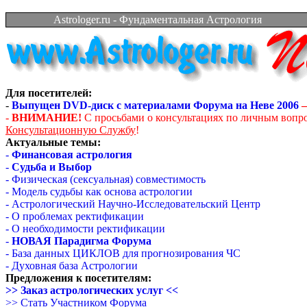
Astrologer.ru - Фундаментальная Астрология
Для посетителей:
-
Выпущен DVD-диск с материалами Форума на Неве 2006
–
-
ВНИМАНИЕ!
С просьбами о консультациях по личным вопр
Консультационную Службу
!
Актуальные темы:
-
Финансовая астрология
-
Судьба и Выбор
- Физическая (сексуальная) совместимость
- Модель судьбы как основа астрологии
- Астрологический Научно-Исследовательский Центр
- О проблемах ректификации
- О необходимости ректификации
-
НОВАЯ Парадигма Форума
- База данных ЦИКЛОВ для прогнозирования ЧС
- Духовная база Астрологии
Предложения к посетителям:
>> Заказ астрологических услуг <<
>> Стать Участником Форума