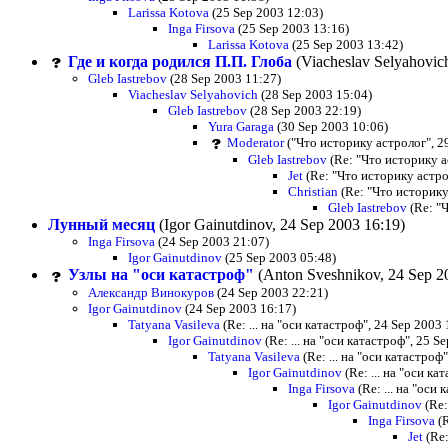
Larissa Kotova
(25 Sep 2003 12:03)
Inga Firsova
(25 Sep 2003 13:16)
Larissa Kotova
(25 Sep 2003 13:42)
Где и когда родился П.П. Глоба
(Viacheslav Selyahovic
Gleb Iastrebov
(28 Sep 2003 11:27)
Viacheslav Selyahovich
(28 Sep 2003 15:04)
Gleb Iastrebov
(28 Sep 2003 22:19)
Yura Garaga
(30 Sep 2003 10:06)
Moderator
("Что историку астролог", 2
Gleb Iastrebov
(Re: "Что историку а
Jet
(Re: "Что историку астро
Christian
(Re: "Что историку
Gleb Iastrebov
(Re: "
Лунный месяц
(Igor Gainutdinov, 24 Sep 2003 16:19)
Inga Firsova
(24 Sep 2003 21:07)
Igor Gainutdinov
(25 Sep 2003 05:48)
Узлы на "оси катастроф"
(Anton Sveshnikov, 24 Sep 2
Александр Винокуров
(24 Sep 2003 22:21)
Igor Gainutdinov
(24 Sep 2003 16:17)
Tatyana Vasileva
(Re: ... на "оси катастроф", 24 Sep 2003 
Igor Gainutdinov
(Re: ... на "оси катастроф", 25 S
Tatyana Vasileva
(Re: ... на "оси катастроф
Igor Gainutdinov
(Re: ... на "оси ка
Inga Firsova
(Re: ... на "оси
Igor Gainutdinov
(Re:
Inga Firsova
(R
Jet
(Re: