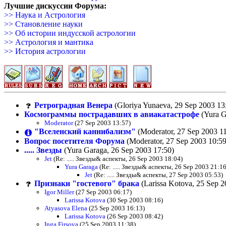
Лучшие дискуссии Форума:
>> Наука и Астрология
>> Становление науки
>> Об истории индусской астрологии
>> Астрология и мантика
>> История астрологии
Ретроградная Венера
(Gloriya Yunaeva, 29 Sep 2003 13
Космограммы пострадавших в авиакатастрофе
(Yura G
Moderator
(27 Sep 2003 13:57)
"Вселенский каннибализм"
(Moderator, 27 Sep 2003 11
Вопрос посетителя Форума
(Moderator, 27 Sep 2003 10:59
..... Звезды
(Yura Garaga, 26 Sep 2003 17:50)
Jet
(Re: ..... Звезды& аспекты, 26 Sep 2003 18:04)
Yura Garaga
(Re: ..... Звезды& аспекты, 26 Sep 2003 21:16
Jet
(Re: ..... Звезды& аспекты, 27 Sep 2003 05:53)
Признаки "гостевого" брака
(Larissa Kotova, 25 Sep 2
Igor Miller
(27 Sep 2003 06:17)
Larissa Kotova
(30 Sep 2003 08:16)
Atyasova Elena
(25 Sep 2003 16:13)
Larissa Kotova
(26 Sep 2003 08:42)
Inga Firsova
(25 Sep 2003 11:38)