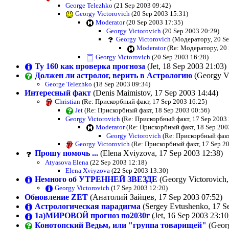
George Telezhko
(21 Sep 2003 09:42)
Georgy Victorovich
(20 Sep 2003 15:31)
Moderator
(20 Sep 2003 17:35)
Georgy Victorovich
(20 Sep 2003 20:29)
Georgy Victorovich
(Модератору, 20 Se
Moderator
(Re: Модератору, 20 
Georgy Victorovich
(20 Sep 2003 16:28)
Ту 160 как проверка прогноза
(Jet, 18 Sep 2003 21:03)
Должен ли астролог, верить в Астрологию
(Georgy Vi
George Telezhko
(18 Sep 2003 09:34)
Интересный факт
(Denis Maimistov, 17 Sep 2003 14:44)
Christian
(Re: Прискорбный факт, 17 Sep 2003 16:25)
Jet
(Re: Прискорбный факт, 18 Sep 2003 00:56)
Georgy Victorovich
(Re: Прискорбный факт, 17 Sep 2003 
Moderator
(Re: Прискорбный факт, 18 Sep 200
Georgy Victorovich
(Re: Прискорбный факт
Georgy Victorovich
(Re: Прискорбный факт, 17 Sep 20
Прошу помочь ...
(Elena Xviyzova, 17 Sep 2003 12:38)
Atyasova Elena
(22 Sep 2003 12:18)
Elena Xviyzova
(22 Sep 2003 13:30)
Немного об УТРЕННЕЙ ЗВЕЗДЕ
(Georgy Victorovich,
Georgy Victorovich
(17 Sep 2003 12:20)
Обновление ZET
(Анатолий Зайцев, 17 Sep 2003 07:52)
Астрологическая парадигма
(Sergey Evtushenko, 17 S
1a)МИРОВОЙ прогноз по2030г
(Jet, 16 Sep 2003 23:10
Конотопский Ведьм, или "группа товарищей"
(Georg