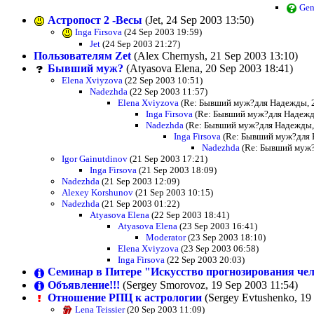
Gen
Астропост 2 -Весы
(Jet, 24 Sep 2003 13:50)
Inga Firsova
(24 Sep 2003 19:59)
Jet
(24 Sep 2003 21:27)
Пользователям Zet
(Alex Chernysh, 21 Sep 2003 13:10)
Бывший муж?
(Atyasova Elena, 20 Sep 2003 18:41)
Elena Xviyzova
(22 Sep 2003 10:51)
Nadezhda
(22 Sep 2003 11:57)
Elena Xviyzova
(Re: Бывший муж?для Надежды, 2
Inga Firsova
(Re: Бывший муж?для Надежды
Nadezhda
(Re: Бывший муж?для Надежды, 
Inga Firsova
(Re: Бывший муж?для Н
Nadezhda
(Re: Бывший муж?
Igor Gainutdinov
(21 Sep 2003 17:21)
Inga Firsova
(21 Sep 2003 18:09)
Nadezhda
(21 Sep 2003 12:09)
Alexey Korshunov
(21 Sep 2003 10:15)
Nadezhda
(21 Sep 2003 01:22)
Atyasova Elena
(22 Sep 2003 18:41)
Atyasova Elena
(23 Sep 2003 16:41)
Moderator
(23 Sep 2003 18:10)
Elena Xviyzova
(23 Sep 2003 06:58)
Inga Firsova
(22 Sep 2003 20:03)
Семинар в Питере "Искусство прогнозирования че
Объявление!!!
(Sergey Smorovoz, 19 Sep 2003 11:54)
Отношение РПЦ к астрологии
(Sergey Evtushenko, 19
Lena Teissier
(20 Sep 2003 11:09)