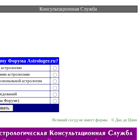
Консультационная Служба
чу Форума Astrologer.ru?
 астрологию
ими астрологами
сиональной астрологии
ледований
на Форуме)
Великий сосуд не имеет формы © Дао де Цзин