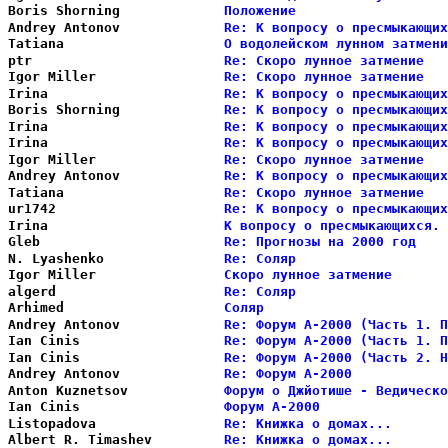
Boris Shorning          
Положение                   
Andrey Antonov          
Re: К вопросу о пресмыкающих
Tatiana                 
О водолейском лунном затмени
ptr                     
Re: Скоро лунное затмение   
Igor Miller             
Re: Скоро лунное затмение   
Irina                   
Re: К вопросу о пресмыкающих
Boris Shorning          
Re: К вопросу о пресмыкающих
Irina                   
Re: К вопросу о пресмыкающих
Irina                   
Re: К вопросу о пресмыкающих
Igor Miller             
Re: Скоро лунное затмение   
Andrey Antonov          
Re: К вопросу о пресмыкающих
Tatiana                 
Re: Скоро лунное затмение   
ur1742                  
Re: К вопросу о пресмыкающих
Irina                   
К вопросу о пресмыкающихся. 
Gleb                    
Re: Прогнозы на 2000 год    
N. Lyashenko            
Re: Соляр                   
Igor Miller             
Скоро лунное затмение       
algerd                  
Re: Соляр                   
Arhimed                 
Соляр                       
Andrey Antonov          
Re: Форум A-2000 (Часть 1. П
Ian Cinis               
Re: Форум A-2000 (Часть 1. П
Ian Cinis               
Re: Форум А-2000 (Часть 2. Н
Andrey Antonov          
Re: Форум А-2000            
Anton Kuznetsov         
Форум о Джйотише - Ведическо
Ian Cinis               
Форум А-2000                
Listopadova             
Re: Книжка о домах...       
Albert R. Timashev      
Re: Книжка о домах...       