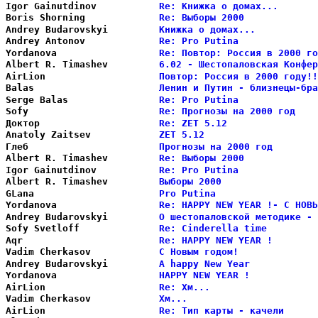
Igor Gainutdinov        
Re: Книжка о домах...       
Boris Shorning          
Re: Выборы 2000             
Andrey Budarovskyi      
Книжка о домах...           
Andrey Antonov          
Re: Pro Putina              
Yordanova               
Re: Повтор: Россия в 2000 го
Albert R. Timashev      
6.02 - Шестопаловская Конфер
AirLion                 
Повтор: Россия в 2000 году!!
Balas                   
Ленин и Путин - близнецы-бра
Serge Balas             
Re: Pro Putina              
Sofy                    
Re: Прогнозы на 2000 год    
Доктор                  
Re: ZET 5.12                
Anatoly Zaitsev         
ZET 5.12                    
Глеб                    
Прогнозы на 2000 год        
Albert R. Timashev      
Re: Выборы 2000             
Igor Gainutdinov        
Re: Pro Putina              
Albert R. Timashev      
Выборы 2000                 
GLana                   
Pro Putina                  
Yordanova               
Re: HAPPY NEW YEAR !- С НОВЬ
Andrey Budarovskyi      
О шестопаловской методике - 
Sofy Svetloff           
Re: Cinderella time         
Aqr                     
Re: HAPPY NEW YEAR !        
Vadim Cherkasov         
С Новым годом!              
Andrey Budarovskyi      
A happy New Year            
Yordanova               
HAPPY NEW YEAR !            
AirLion                 
Re: Хм...                   
Vadim Cherkasov         
Хм...                       
AirLion                 
Re: Тип карты - качели      