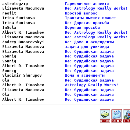
astrologzip             
Гармоничные аспекты         
Elizaveta Naoumova      
Re: Astrology Really Works! 
neofit                  
Простой вопрос              
Irina Suntsova          
Транзиты высших планет      
Irina Suntsova          
Re: Дорогая просьба         
InSula                  
Дорогая просьба             
Albert R. Timashev      
Re: Astrology Really Works! 
Elizaveta Naoumova      
Re: Astrology Really Works! 
Andrey Budarovskyi      
Re: Дома и асценденты       
Elizaveta Naoumova      
задача для уик-энда         
Elizaveta Naoumova      
Re: буддийская задача       
Sonnig                  
Re: буддийская задача       
Sonnig                  
Re: буддийская задача       
Albert R. Timashev      
Re: буддийская задача       
Sonnig                  
Re: буддийская задача       
Vladimir Shurupov       
Дома и асценденты           
Ola                     
Re: буддийская задача       
Albert R. Timashev      
Astrology Really Works!     
Elizaveta Naoumova      
Re: буддийская задача       
Ola                     
Re: буддийская задача       
Albert R. Timashev      
Re: буддийская задача       