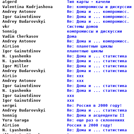
algerd                  
Тип карты - качели          
Valentina Kudrjashova   
Re: компромиссы и дискуссии 
Andrey Antonov          
Re: Дома и ... компромисс.  
Igor Gainutdinov        
Re: Дома и ... компромисс.  
Andrey Budarovskyi      
Re: Дома и ... компромисс.  
vkr                     
Системы домов               
Sonnig                  
компромиссы и дискуссии     
Vadim Cherkasov         
Дома                        
Andrey Antonov          
Re: Дома и ... компромисс.  
AirLion                 
Re: планетные циклы         
Igor Gainutdinov        
планетные циклы             
N. Lyashenko            
Re: Дома и ... статистика   
N. Lyashenko            
Re: Дома и ... статистика   
Igor Miller             
Re: Дома и ... статистика   
Andrey Budarovskyi      
Re: Дома и ... статистика   
AirLio                  
Re: ххх                     
Andrey Antonov          
Re: ххх                     
Igor Gainutdinov        
Re: Дома и ... статистика   
N. Lyashenko            
Re: Дома и ... статистика   
Igor Gainutdinov        
ххх                         
Igor Gainutdinov        
ххх                         
sergei                  
Re: Россия в 2000 году!     
Andrey Budarovskyi      
Re: Дома и ... статистика   
Sonnig                  
Re: Дома и асценденты II    
Yura Garaga             
Re: еще раз о склонениях    
AirLion                 
Россия в 2000 году!         
N. Lyashenko            
Re: Дома и ... статистика   