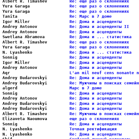
Albert R. Timashev      
Re: еще раз о склонениях    
Yura Garaga             
Re: еще раз о склонениях    
Yura Garaga             
Re: еще раз о склонениях    
Tanita                  
Re: Марс в 7 доме           
Igor Miller             
Re: Дома и асценденты       
Andrey Antonov          
Re: Дома и асценденты II    
Andrey Antonov          
Re: Дома и асценденты       
Swetlana Abramova       
Re: Дома и ... статистика   
Albert R. Timashev      
Re: еще раз о склонениях    
Yura Garaga             
Re: еще раз о склонениях    
N. Lyashenko            
Re: Дома и ... статистика   
Sonnig                  
Re: Дома и асценденты       
Igor Miller             
Re: Дома и асценденты       
Andrey Antonov          
Re: Дома и асценденты       
Aqr                     
L'an mil neuf cens nonante n
Andrey Budarovskyi      
Re: Дома и асценденты       
Andrey Budarovskyi      
Re: Мужчины в поисках семейн
algerd                  
Марс в 7 доме               
Sonnig                  
Re: Дома и асценденты       
Andrey Antonov          
Re: Дома и асценденты       
Andrey Budarovskyi      
Re: Дома и асценденты       
Andrey Budarovskyi      
Re: Дома и асценденты       
Albert R. Timashev      
Re: Мужчины в поисках семейн
Elizaveta Naoumova      
еще раз о склонениях        
Sonnig                  
Re: Дома и асценденты       
N. Lyashenko            
Точная ректификация         
N. Lyashenko            
Re: Дома и асценденты       