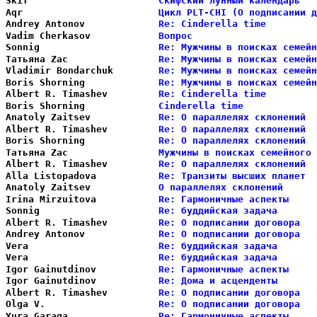
Skif                    
Скифский лунный календарь   
Aqr                     
Цикл PLT-CHI (О подписании д
Andrey Antonov          
Re: Cinderella time         
Vadim Cherkasov         
Вопрос                      
Sonnig                  
Re: Мужчины в поисках семейн
Татьяна Zac             
Re: Мужчины в поисках семейн
Vladimir Bondarchuk     
Re: Мужчины в поисках семейн
Boris Shorning          
Re: Мужчины в поисках семейн
Albert R. Timashev      
Re: Cinderella time         
Boris Shorning          
Cinderella time             
Anatoly Zaitsev         
Re: О параллелях склонений  
Albert R. Timashev      
Re: О параллелях склонений  
Boris Shorning          
Re: О параллелях склонений  
Татьяна Zac             
Мужчины в поисках семейного 
Albert R. Timashev      
Re: О параллелях склонений  
Alla Listopadova        
Re: Транзиты высших планет  
Anatoly Zaitsev         
О параллелях склонений      
Irina Mirzuitova        
Re: Гармоничные аспекты     
Sonnig                  
Re: буддийская задача       
Albert R. Timashev      
Re: О подписании договора   
Andrey Antonov          
Re: О подписании договора   
Vera                    
Re: буддийская задача       
Vera                    
Re: буддийская задача       
Igor Gainutdinov        
Re: Гармоничные аспекты     
Igor Gainutdinov        
Re: Дома и асценденты       
Albert R. Timashev      
Re: О подписании договора   
Olga V.                 
Re: О подписании договора   
Yura Garaga             
Re: Гармоничные аспекты     