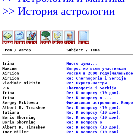
>> История астрологии
Irina                   
Много шума...               
Максим                  
Вопрос ко всем участникам   
AirLion                 
Россия в 2000 году(маленькое
AirLion                 
Re: Chernogoria i Serbija   
Vladimir Nikitin        
Re: Бхригу-шастри           
PTR                     
Chernogoria i Serbija       
Irina                   
Re: К вопросу (10 дом).     
Irina                   
Re: К вопросу о ...         
Sergey Miklovda         
Финансовая астрология. Вопро
Albert R. Timashev      
Re: К вопросу (10 дом).     
Tatiana                 
Re: К вопросу (10 дом).     
Boris Shorning          
Re: К вопросу (10 дом).     
Boris Shorning          
Re: К вопросу о             
Albert R. Timashev      
Re: К вопросу (10 дом).     
Igor Miller             
Re: К вопросу (10 дом).     