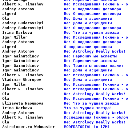
Albert R. Timashev      
Re: Исследования Гоклена - о
Andrey Antonov          
Re: О подписании договора   
algerd                  
Re: О подписании договора   
Ola                     
Re: Дома и асценденты       
Andrey Budarovskyi      
Re: Дома и асценденты       
Andrey Budarovskyi      
Re: О подписании договора   
Irina Darkova           
Re: Что за чудная звезда!   
Igor Miller             
Re: Исследования Гоклена - о
Andrey Antonov          
Re: О подписании договора   
algerd                  
О подписании договора       
Andrey Antonov          
Re: Astrology Really Works! 
Igor Gainutdinov        
Re: Гармоничные аспекты     
Igor Gainutdinov        
Re: Гармоничные аспекты     
Igor Gainutdinov        
Re: Транзиты высших планет  
Igor Gainutdinov        
Re: Дома и асценденты       
Albert R. Timashev      
Re: Исследования Гоклена - о
Vladimir Shurupov       
Re: Дома и асценденты       
Igor Miller             
Re: Исследования Гоклена - о
Albert R. Timashev      
Re: Исследования Гоклена - о
Ola                     
Re: Astrology Really Works! 
Ola                     
Re: Исследования Гоклена - о
Elizaveta Naoumova      
Re: Что за чудная звезда!   
Irina Darkova           
Что за чудная звезда!       
Andrey Antonov          
Re: Astrology Really Works! 
Albert R. Timashev      
Исследования Гоклена - облом
Ola                     
Re: Astrology Really Works! 
Astrologer.ru Webmaster 
MODERATORIAL to [ZM]        