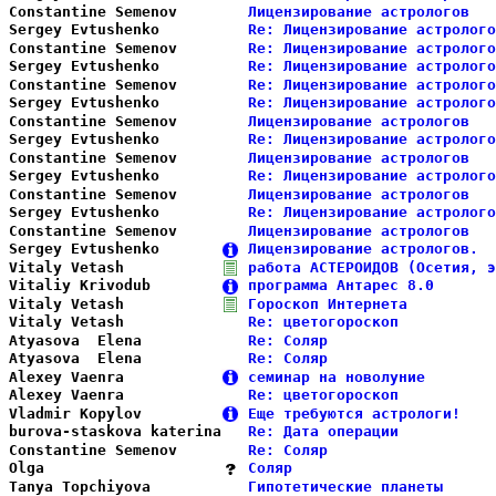
Constantine Semenov     
Лицензирование астрологов   
Sergey Evtushenko       
Re: Лицензирование астролого
Constantine Semenov     
Re: Лицензирование астролого
Sergey Evtushenko       
Re: Лицензирование астролого
Constantine Semenov     
Re: Лицензирование астролого
Sergey Evtushenko       
Re: Лицензирование астролого
Constantine Semenov     
Лицензирование астрологов   
Sergey Evtushenko       
Re: Лицензирование астролого
Constantine Semenov     
Лицензирование астрологов   
Sergey Evtushenko       
Re: Лицензирование астролого
Constantine Semenov     
Лицензирование астрологов   
Sergey Evtushenko       
Re: Лицензирование астролого
Constantine Semenov     
Лицензирование астрологов   
Sergey Evtushenko       
Лицензирование астрологов.  
Vitaly Vetash           
работа АСТЕРОИДОВ (Осетия, э
Vitaliy Krivodub        
программа Антарес 8.0       
Vitaly Vetash           
Гороскоп Интернета          
Vitaly Vetash           
Re: цветогороскоп           
Atyasova  Elena         
Re: Соляр                   
Atyasova  Elena         
Re: Соляр                   
Alexey Vaenra           
семинар на новолуние        
Alexey Vaenra           
Re: цветогороскоп           
Vladmir Kopylov         
Еще требуются астрологи!    
burova-staskova katerina
Re: Дата операции           
Constantine Semenov     
Re: Соляр                   
Olga                    
Соляр                       
Tanya Topchiyova        
Гипотетические планеты      