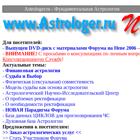
Astrologer.ru - Фундаментальная Астрология
Для посетителей:
-
Выпущен DVD-диск с материалами Форума на Неве 2006
–
-
ВНИМАНИЕ!
С просьбами о консультациях по личным вопр
Консультационную Службу
!
Актуальные темы:
-
Финансовая астрология
-
Судьба и Выбор
- Физическая (сексуальная) совместимость
- Модель судьбы как основа астрологии
- Астрологический Научно-Исследовательский Центр
- О проблемах ректификации
- О необходимости ректификации
-
НОВАЯ Парадигма Форума
- База данных ЦИКЛОВ для прогнозирования ЧС
- Духовная база Астрологии
Предложения к посетителям:
>> Заказ астрологических услуг <<
>> Стать Участником Форума