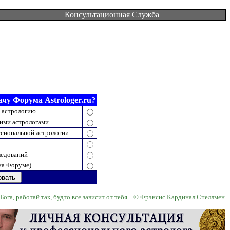
Консультационная Служба
чу Форума Astrologer.ru?
 астрологию
ими астрологами
сиональной астрологии
ледований
на Форуме)
т Бога, работай так, будто все зависит от тебя © Фрэнсис Кардинал Спеллмен