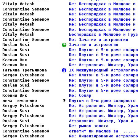
Vitaly Vetash           
Re: Беспорядках в Молдове и 
Constantine Semenov     
Re: Беспорядках в Молдове и 
Vitaly Vetash           
Re: Беспорядках в Молдове и 
Constantine Semenov     
Re: Беспорядках в Молдове и 
Vitaly Vetash           
Re: Беспорядках в Молдове и 
Constantine Semenov     
Re: Беспорядках в Молдове и 
Vitaly Vetash           
Беспорядках в Молдове и Груз
Constantine Semenov     
Re: Зачатие и астрология    
Ruslan Susi             
Зачатие и астрология        
Ruslan Susi             
Re: Плутон в 5-м доме солярн
Ruslan Susi             
Re: Плутон в 5-м доме солярн
Ксения Вик              
Re: Плутон в 5-м доме солярн
Ксения Вик              
Re: Астрология. Юпитер, Уран
Татьяна Третьякова      
IX Международный Астрологиче
Sergey Evtushenko       
Re: Плутон в 5-м доме солярн
Constantine Semenov     
Re: Плутон в 5-м доме солярн
Ruslan Susi             
Re: Плутон в 5-м доме солярн
Constantine Semenov     
Re: Плутон в 5-м доме солярн
Ксения Вик              
Re: Соляр                   
лена тимошенко          
Плутон в 5-м доме солярного 
Sergey Evtushenko       
Re: Астрология. Юпитер, Уран
Ruslan Susi             
Re: Астрология. Юпитер, Уран
Sergey Evtushenko       
Re: Астрология. Юпитер, Уран
Ruslan Susi             
Астрология. Юпитер, Уран и..
Sergey Evtushenko       
Re: рынок золота            
Constantine Semenov     
ответит ли Маслов за  ..... 
Sergey Evtushenko       
Re: Лицензирование астролого