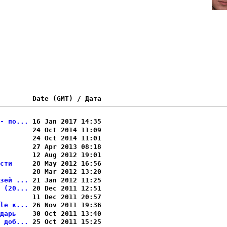
- по...
 16 Jan 2017 14:35

       
 24 Oct 2014 11:09

       
 24 Oct 2014 11:01

       
 27 Apr 2013 08:18

       
 12 Aug 2012 19:01

сти    
 28 May 2012 16:56

       
 28 Mar 2012 13:20

зей ...
 21 Jan 2012 11:25

 (20...
 20 Dec 2011 12:51

       
 11 Dec 2011 20:57

le к...
 26 Nov 2011 19:36

дарь   
 30 Oct 2011 13:40

 доб...
 25 Oct 2011 15:25
