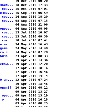
       
 19 Oct 2010 00:20

Юбил...
 18 Oct 2010 17:33

 сов...
 15 Oct 2010 07:01

ешни...
 15 Sep 2010 06:59

 сов...
 14 Aug 2010 18:29

 сов...
 08 Aug 2010 07:15

       
 04 Aug 2010 21:06

опроса 
 04 Aug 2010 08:08

 сов...
 13 Jul 2010 10:07

 сов...
 13 Jul 2010 09:30

 сов...
 10 Jul 2010 07:41

нтах   
 24 May 2010 16:43

деле...
 24 May 2010 14:48

го п...
 14 May 2010 07:28

вича   
 23 Apr 2010 08:33

       
 19 Apr 2010 14:36

сквы...
 19 Apr 2010 12:20

       
 17 Apr 2010 18:16

       
 17 Apr 2010 16:46

       
 17 Apr 2010 14:14

0 ап...
 12 Apr 2010 07:24

       
 10 Apr 2010 18:48

ения!) 
 10 Apr 2010 08:12

       
 09 Apr 2010 13:27

тере...
 09 Apr 2010 13:19

то     
 04 Apr 2010 16:18

       
 03 Apr 2010 08:25
