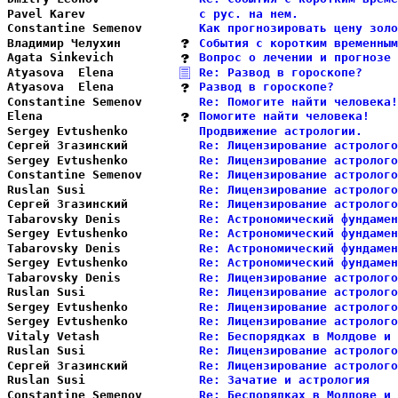
Pavel Karev             
с рус. на нем.              
Constantine Semenov     
Как прогнозировать цену золо
Владимир Челухин        
События с коротким временным
Agata Sinkevich         
Вопрос о лечении и прогнозе 
Atyasova  Elena         
Re: Развод в гороскопе?     
Atyasova  Elena         
Развод в гороскопе?         
Constantine Semenov     
Re: Помогите найти человека!
Elena                   
Помогите найти человека!    
Sergey Evtushenko       
Продвижение астрологии.     
Сергей Згазинский       
Re: Лицензирование астролого
Sergey Evtushenko       
Re: Лицензирование астролого
Constantine Semenov     
Re: Лицензирование астролого
Ruslan Susi             
Re: Лицензирование астролого
Сергей Згазинский       
Re: Лицензирование астролого
Tabarovsky Denis        
Re: Астрономический фундамен
Sergey Evtushenko       
Re: Астрономический фундамен
Tabarovsky Denis        
Re: Астрономический фундамен
Sergey Evtushenko       
Re: Астрономический фундамен
Tabarovsky Denis        
Re: Лицензирование астролого
Ruslan Susi             
Re: Лицензирование астролого
Sergey Evtushenko       
Re: Лицензирование астролого
Sergey Evtushenko       
Re: Лицензирование астролого
Vitaly Vetash           
Re: Беспорядках в Молдове и 
Ruslan Susi             
Re: Лицензирование астролого
Сергей Згазинский       
Re: Лицензирование астролого
Ruslan Susi             
Re: Зачатие и астрология    
Constantine Semenov     
Re: Беспорядках в Молдове и 