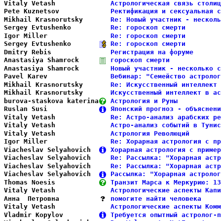
Vitaly Vetash           
Астрологическая связь столиц
Pete Kuznetsov          
Ректификация и сексуальная с
Mikhail Krasnorutsky    
Re: Новый участник - несколь
Sergey Evtushenko       
Re: гороскоп смерти         
Igor Miller             
Re: гороскоп смерти         
Sergey Evtushenko       
Re: гороскоп смерти         
Dmitry Rebis            
Регистрация на форуме       
Anastasiya Shamrock     
гороскоп смерти             
Anastasiya Shamrock     
Новый участник - несколько с
Pavel Karev             
Вебинар: "Семейство астролог
Mikhail Krasnorutsky    
Re: Искусственный интеллект 
Mikhail Krasnorutsky    
Искусственный интеллект в ас
burova-staskova katerina
Астрология и Руны           
Ruslan Susi             
Японский прогноз - объяснени
Vitaly Vetash           
Re: Астро-анализ арабских ре
Vitaly Vetash           
Астро-анализ событий в Тунис
Vitaly Vetash           
Астрология Революций        
Igor Miller             
Re: Хорарная астрология с пр
Viacheslav Selyahovich  
Хорарная астрология с пример
Viacheslav Selyahovich  
Re: Рассылка: "Хорарная астр
Viacheslav Selyahovich  
Re: Рассылка: "Хорарная астр
Viacheslav Selyahovich  
Рассылка: "Хорарная астролог
Thomas Noesis           
Транзит Марса к Меркурию: 13
Vitaly Vetash           
Астрологические аспекты Капи
Анна  Петровна          
помогите найти человека     
Vitaly Vetash           
Астрологические аспекты Комм
Vladmir Kopylov         
Требуется опытный астролог-п