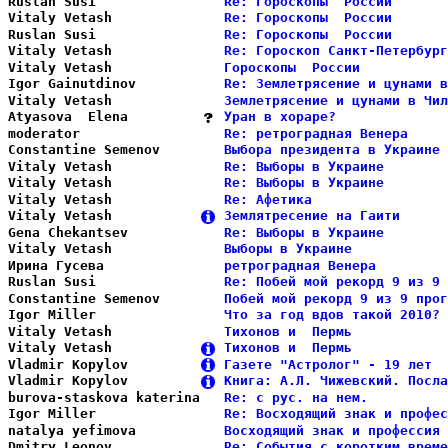
Ruslan Susi             
Re: Гороскопы  России       
Vitaly Vetash           
Re: Гороскопы  России       
Ruslan Susi             
Re: Гороскопы  России       
Vitaly Vetash           
Re: Гороскоп Санкт-Петербург
Vitaly Vetash           
Гороскопы  России           
Igor Gainutdinov        
Re: Землетрясение и цунами в
Vitaly Vetash           
Землетрясение и цунами в Чил
Atyasova  Elena         
Уран в хораре?              
moderator               
Re: ретроградная Венера     
Constantine Semenov     
Выбора президента в Украине 
Vitaly Vetash           
Re: Выборы в Украине        
Vitaly Vetash           
Re: Выборы в Украине        
Vitaly Vetash           
Re: Афетика                 
Vitaly Vetash           
Землятресение на Гаити      
Gena Chekantsev         
Re: Выборы в Украине        
Vitaly Vetash           
Выборы в Украине            
Ирина Гусева            
ретроградная Венера         
Ruslan Susi             
Re: Побей мой рекорд 9 из 9 
Constantine Semenov     
Побей мой рекорд 9 из 9 прог
Igor Miller             
Что за год вдов такой 2010? 
Vitaly Vetash           
Тихонов и  Пермь            
Vitaly Vetash           
Тихонов и  Пермь            
Vladmir Kopylov         
Газете "Астролог" - 19 лет  
Vladmir Kopylov         
Книга: А.Л. Чижевский. Посла
burova-staskova katerina
Re: с рус. на нем.          
Igor Miller             
Re: Восходящий знак и профес
natalya yefimova        
Восходящий знак и профессия 
Dmitry Leonov           
Re: События с коротким време