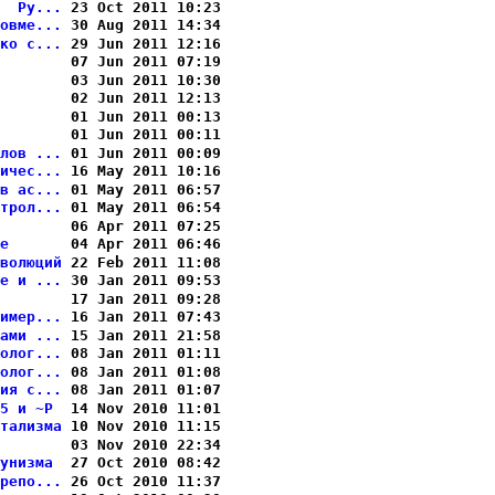
  Ру...
 23 Oct 2011 10:23

овме...
 30 Aug 2011 14:34

ко с...
 29 Jun 2011 12:16

       
 07 Jun 2011 07:19

       
 03 Jun 2011 10:30

       
 02 Jun 2011 12:13

       
 01 Jun 2011 00:13

       
 01 Jun 2011 00:11

лов ...
 01 Jun 2011 00:09

ичес...
 16 May 2011 10:16

в ас...
 01 May 2011 06:57

трол...
 01 May 2011 06:54

       
 06 Apr 2011 07:25

е      
 04 Apr 2011 06:46

волюций
 22 Feb 2011 11:08

е и ...
 30 Jan 2011 09:53

       
 17 Jan 2011 09:28

имер...
 16 Jan 2011 07:43

ами ...
 15 Jan 2011 21:58

олог...
 08 Jan 2011 01:11

олог...
 08 Jan 2011 01:08

ия с...
 08 Jan 2011 01:07

5 и ~P 
 14 Nov 2010 11:01

тализма
 10 Nov 2010 11:15

       
 03 Nov 2010 22:34

унизма 
 27 Oct 2010 08:42

репо...
 26 Oct 2010 11:37
