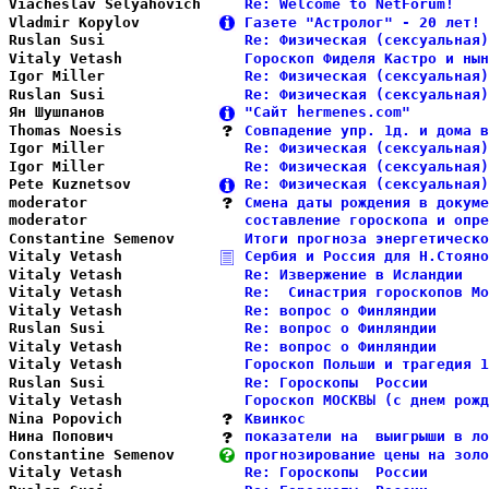
Viacheslav Selyahovich  
Re: Welcome to NetForum!    
Vladmir Kopylov         
Газете "Астролог" - 20 лет! 
Ruslan Susi             
Re: Физическая (сексуальная)
Vitaly Vetash           
Гороскоп Фиделя Кастро и нын
Igor Miller             
Re: Физическая (сексуальная)
Ruslan Susi             
Re: Физическая (сексуальная)
Ян Шушпанов             
"Сайт hermenes.com"         
Thomas Noesis           
Совпадение упр. 1д. и дома в
Igor Miller             
Re: Физическая (сексуальная)
Igor Miller             
Re: Физическая (сексуальная)
Pete Kuznetsov          
Re: Физическая (сексуальная)
moderator               
Смена даты рождения в докуме
moderator               
составление гороскопа и опре
Constantine Semenov     
Итоги прогноза энергетическо
Vitaly Vetash           
Сербия и Россия для Н.Стояно
Vitaly Vetash           
Re: Извержение в Исландии   
Vitaly Vetash           
Re:  Синастрия гороскопов Мо
Vitaly Vetash           
Re: вопрос о Финляндии      
Ruslan Susi             
Re: вопрос о Финляндии      
Vitaly Vetash           
Re: вопрос о Финляндии      
Vitaly Vetash           
Гороскоп Польши и трагедия 1
Ruslan Susi             
Re: Гороскопы  России       
Vitaly Vetash           
Гороскоп МОСКВЫ (с днем рожд
Nina Popovich           
Квинкос                     
Нина Попович            
показатели на  выигрыши в ло
Constantine Semenov     
прогнозирование цены на золо
Vitaly Vetash           
Re: Гороскопы  России       