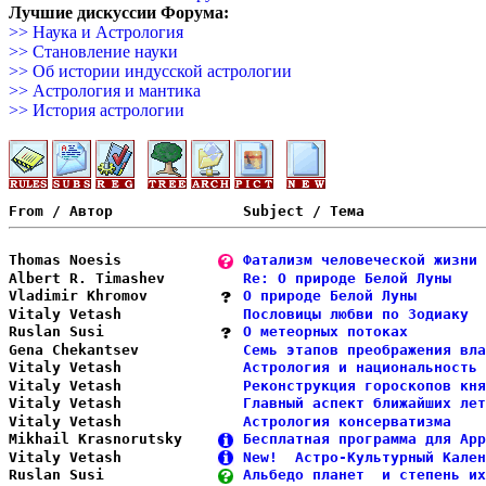
Лучшие дискуссии Форума:
>> Наука и Астрология
>> Становление науки
>> Об истории индусской астрологии
>> Астрология и мантика
>> История астрологии
Thomas Noesis           
Фатализм человеческой жизни 
Albert R. Timashev      
Re: О природе Белой Луны    
Vladimir Khromov        
О природе Белой Луны        
Vitaly Vetash           
Пословицы любви по Зодиаку  
Ruslan Susi             
О метеорных потоках         
Gena Chekantsev         
Семь этапов преображения вла
Vitaly Vetash           
Астрология и национальность 
Vitaly Vetash           
Реконструкция гороскопов кня
Vitaly Vetash           
Главный аспект ближайших лет
Vitaly Vetash           
Астрология консерватизма    
Mikhail Krasnorutsky    
Бесплатная программа для App
Vitaly Vetash           
New!  Астро-Культурный Кален
Ruslan Susi             
Альбедо планет  и степень их