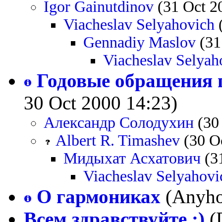
Igor Gainutdinov
(31 Oct 2
Viacheslav Selyahovich
(
Gennadiy Maslov
(31
Viacheslav Selyah
Годовые обращения 
30 Oct 2000 14:23)
Александр Солодухин
(30 
Albert R. Timashev
(30 Oc
Мидыхат Асхатович
(31
Viacheslav Selyahovi
О гармониках
(Anyho
Всем здравствуйте ;)
(D