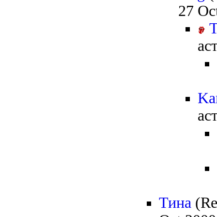
27 Oc
ас
Ka
ас
Тина
(Re