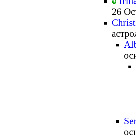
Irin
26 Oc
Christ
астро
Al
ос
Se
ос