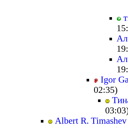
т
15
Ал
19
Ал
19
Igor G
02:35)
Тин
03:03
Albert R. Timashev